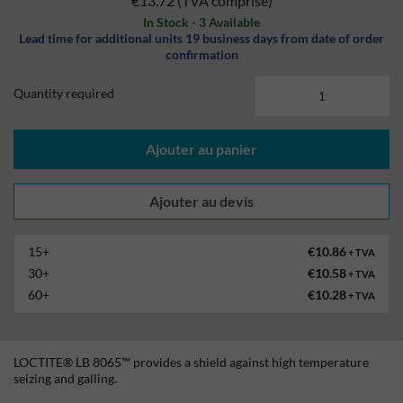
€13.72
(TVA comprise)
In Stock - 3 Available
Lead time for additional units 19 business days from date of order
confirmation
Quantity required
Ajouter au panier
15+
€10.86
+ TVA
30+
€10.58
+ TVA
60+
€10.28
+ TVA
LOCTITE® LB 8065™ provides a shield against high temperature
seizing and galling.