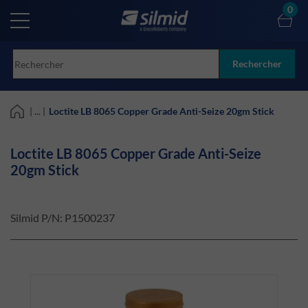
Skip
0
to
main
content
Rechercher
| ... |
Loctite LB 8065 Copper Grade Anti-Seize 20gm Stick
Loctite LB 8065 Copper Grade Anti-Seize
20gm Stick
Silmid P/N:
P1500237