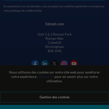
En soumettant vos coordonnées, vous acceptez nos
conditions générales
et comprenez
notre
politique de confidentialité
Silmid.com
Unit 1 & 2 Roman Park
Roman Way
Coleshill
Birmingham
B46 1HG
Nous utilisons des cookies sur notre site web pour améliorer
votre expérience.
Cliquez ici
pour en savoir plus sur notre
utilisation.
Conditions générales de vente
Gestion des cookies
Conditions d'utilisation du site web
Politique de confidentialité et de cookies
Politique de qualité
Politique environnementale
Politique REACH