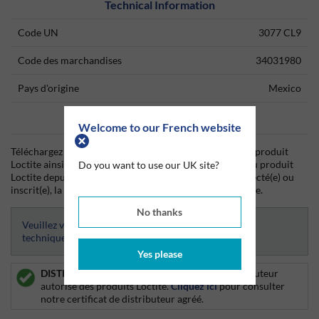
Technical Information
Code UN
3077 CL9
Code des marchandises
34031980
Pays d'origine
Mexico
Data Sheets
Welcome to our French website
Téléchargez dès aujourd'hui la fiche technique (TDS) du produit
Loctite ainsi que la fiche de données de sécurité (SDS) du produit
Do you want to use our UK site?
Loctite depuis Silmid. Une fois que vous vous êtes connecté(e) ou
inscrit(e), la fiche technique sera visible et téléchargeable.
No thanks
Veuillez vous connecter afin d’avoir accès aux fiches
techniques
Yes please
DISTRIBUTEUR AUTORISE :
Silmid est un distributeur
autorisé des produits Loctite.
Cliquez ici
pour consulter
notre certificat de distributeur agréé.