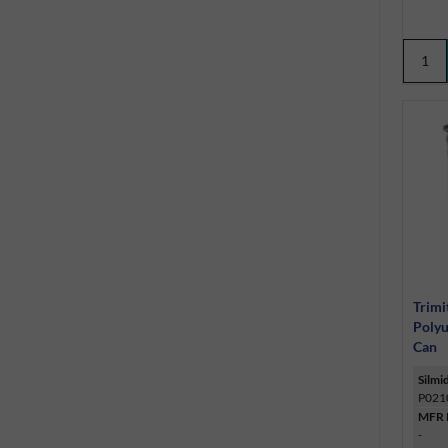
Trimi
Polyu
Can
Silmi
P021
MFR 
-