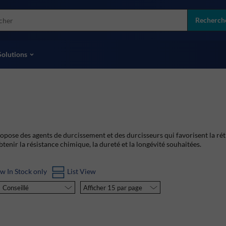
more
ol
Recherch
toutes les marques
Solutions
opose des agents de durcissement et des durcisseurs qui favorisent la réti
tenir la résistance chimique, la dureté et la longévité souhaitées.
w In Stock only
List View