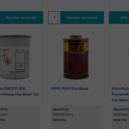
Affic
te D00335 IRR
HMG 9004 Hardener
AkzoNob
rethane Hardener 5Lt
Polyuret
Hardene
d P/N:
Silmid P/N:
Silmid P/N
0607
VAR0002031
VAR0002
PN:
MFR PN:
MFR PN:
-
-