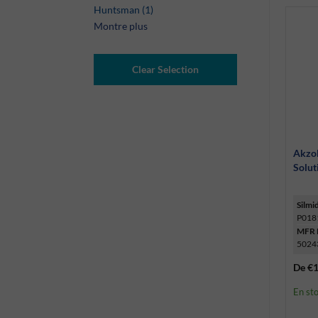
Huntsman (1)
Montre plus
Clear Selection
Akzo
Solut
Silmi
P018
MFR 
5024
De
€1
En st