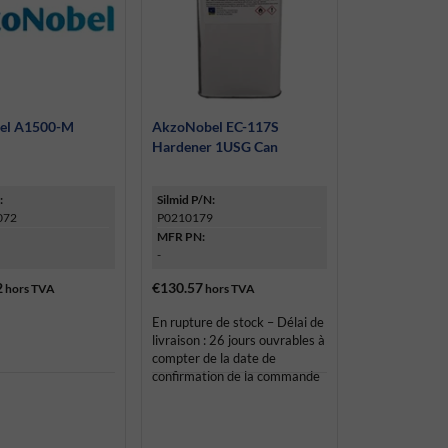
el A1500-M
AkzoNobel EC-117S
r
Hardener 1USG Can
:
Silmid P/N:
072
P0210179
MFR PN:
-
2
€130.57
hors TVA
hors TVA
En rupture de stock – Délai de
livraison : 26 jours ouvrables à
compter de la date de
confirmation de la commande