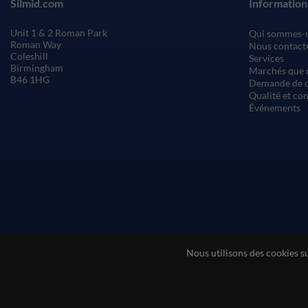
Silmid.com
Information
Unit 1 & 2 Roman Park
Qui sommes-
Roman Way
Nous contact
Coleshill
Services
Birmingham
Marchés que 
B46 1HG
Demande de c
Qualité et co
Événements
Nous utilisons des cookies s
Conditions générales de vente
Conditions d'utilisatio
© Sil-Mid 2026 