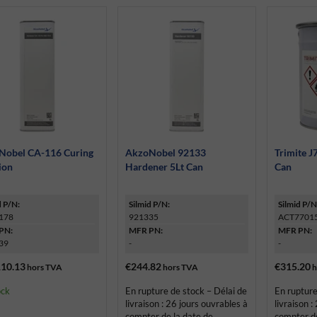
Nobel CA-116 Curing
AkzoNobel 92133
Trimite J
ion
Hardener 5Lt Can
Can
d P/N:
Silmid P/N:
Silmid P/N
178
921335
ACT7701
PN:
MFR PN:
MFR PN:
39
-
-
10.13
€244.82
€315.20
hors TVA
hors TVA
h
ock
En rupture de stock – Délai de
En rupture
livraison : 26 jours ouvrables à
livraison :
compter de la date de
compter de