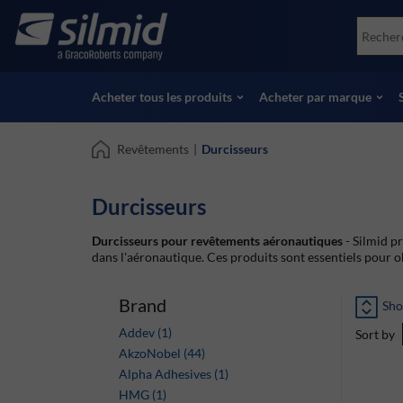
Skip
Accessories
Soco
to
Essais non destructifs (NDT)
Skydr
main
Voir tous les produits
Voir 
content
Acheter tous les produits
Acheter par marque
Revêtements
|
Durcisseurs
Durcisseurs
Durcisseurs pour revêtements aéronautiques
- Silmid pr
dans l'aéronautique. Ces produits sont essentiels pour ob
Brand
Sho
Addev (1)
Sort by
AkzoNobel (44)
Alpha Adhesives (1)
HMG (1)