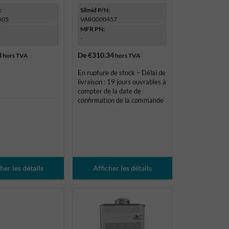
:
Silmid P/N:
505
VAR0000457
MFR PN:
-
8
De
€310.34
hors TVA
hors TVA
En rupture de stock – Délai de
livraison : 19 jours ouvrables à
compter de la date de
confirmation de la commande
her les détails
Afficher les détails