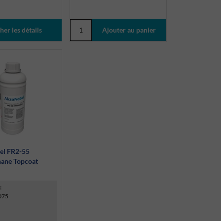
her les détails
el FR2-55
hane Topcoat
r
:
075