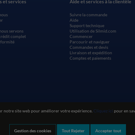
s et services
Aide et services à la clientèle
nous
Suivre la commande
er
Aide
Support technique
nous servons
Utilisation de Silmid.com
rédit complet
Commencer
nformité
Parcourir et naviguer
Commandes et devis
Livraison et expédition
Comptes et paiements
ur notre site web pour améliorer votre expérience.
Cliquez ici
pour en savo
n du site web
Politique de confidentialité et de cookies
Politique de qu
Déclaration sur l'esclavage moderne
Gestion des cookies
Tout Rejeter
Accepter tout
Company registration number: 1460851. VAT number: GB 338 0755 48
|