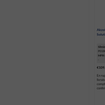
Akzo
Solut
Silmi
P018
MFR 
-
€109
En rup
livrai
compt
confi