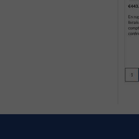
€443
En rup
livrai
compt
confi