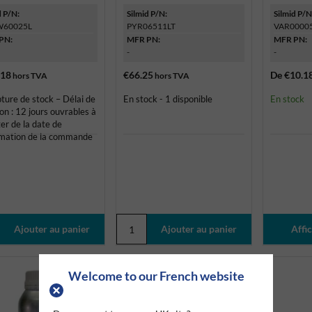
d P/N:
Silmid P/N:
Silmid P/N
W60025L
PYR06511LT
VAR0000
PN:
MFR PN:
MFR PN:
-
-
.18
€66.25
De
€10.1
hors TVA
hors TVA
ture de stock – Délai de
En stock - 1 disponible
En stock
son : 12 jours ouvrables à
er de la date de
rmation de la commande
Affic
Welcome to our French website