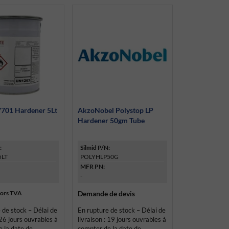
7701 Hardener 5Lt
AkzoNobel Polystop LP
Hardener 50gm Tube
:
Silmid P/N:
5LT
POLYHLP50G
MFR PN:
-
ors TVA
Demande de devis
 de stock – Délai de
En rupture de stock – Délai de
 26 jours ouvrables à
livraison : 19 jours ouvrables à
 la date de
compter de la date de