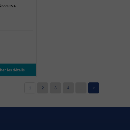
6
hors TVA
her les détails
>
1
2
3
4
...