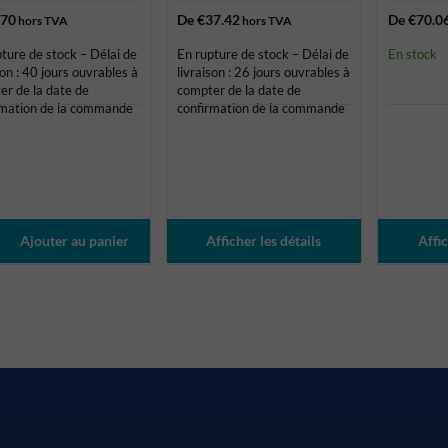
.70
De
€37.42
De
€70.0
hors TVA
hors TVA
ture de stock – Délai de
En rupture de stock – Délai de
En stock
son : 40 jours ouvrables à
livraison : 26 jours ouvrables à
er de la date de
compter de la date de
rmation de la commande
confirmation de la commande
Afficher les détails
Affic