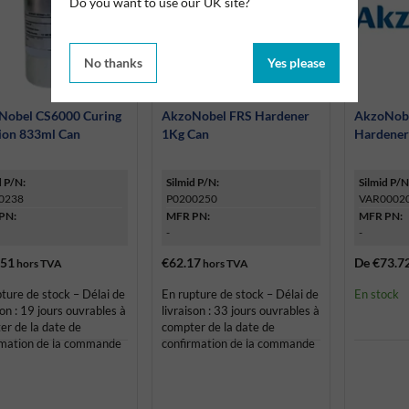
Do you want to use our UK site?
No thanks
Yes please
Nobel CS6000 Curing
AkzoNobel FRS Hardener
AkzoNob
ion 833ml Can
1Kg Can
Hardene
d P/N:
Silmid P/N:
Silmid P/N
0238
P0200250
VAR0002
PN:
MFR PN:
MFR PN:
-
-
.51
€62.17
De
€73.7
hors TVA
hors TVA
ture de stock – Délai de
En rupture de stock – Délai de
En stock
son : 19 jours ouvrables à
livraison : 33 jours ouvrables à
er de la date de
compter de la date de
rmation de la commande
confirmation de la commande