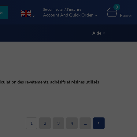
0
Se connecter / S’inscrire
er
Account And Quick Order
Panier
Aide
culation des revêtements, adhésifs et résines utilisés
>
1
2
3
4
...