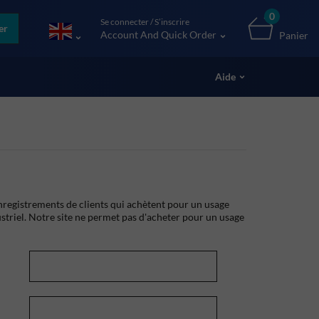
0
Se connecter / S’inscrire
er
Account And Quick Order
Panier
Aide
registrements de clients qui achètent pour un usage
striel. Notre site ne permet pas d'acheter pour un usage