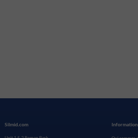
Silmid.com
Information
Unit 1 & 2 Roman Park
Qui sommes-