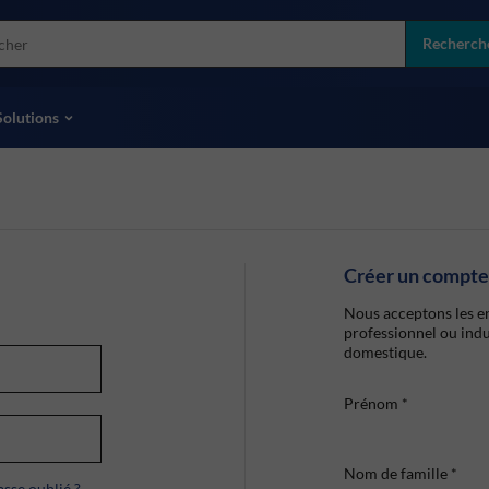
more
ol
Recherch
toutes les marques
Solutions
Créer un compte
Nous acceptons les en
professionnel ou indu
domestique.
Prénom
*
Nom de famille
*
sse oublié ?