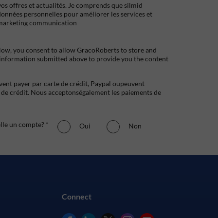
s offres et actualités. Je comprends que silmid
données personnelles pour améliorer les services et
marketing communication
low, you consent to allow GracoRoberts to store and
 information submitted above to provide you the content
uvent payer par carte de crédit, Paypal oupeuvent
e crédit. Nous acceptonségalement les paiements de
elle un compte? *
Oui
Non
Connect