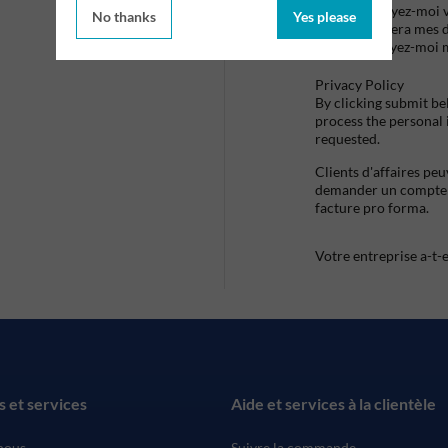
Envoyez-moi vo
No thanks
Yes please
utilisera mes 
envoyez-moi 
Privacy Policy
By clicking submit be
process the personal
requested.
Clients d'affaires pe
demander un compte d
facture pro forma.
Votre entreprise a-t-
s et services
Aide et services à la clientèle
nous
Suivre la commande