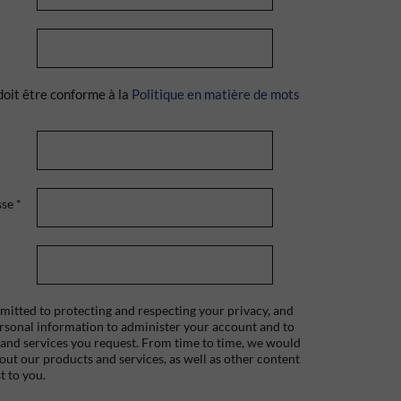
doit être conforme à la
Politique en matière de mots
sse
*
itted to protecting and respecting your privacy, and
ersonal information to administer your account and to
 and services you request. From time to time, we would
bout our products and services, as well as other content
t to you.