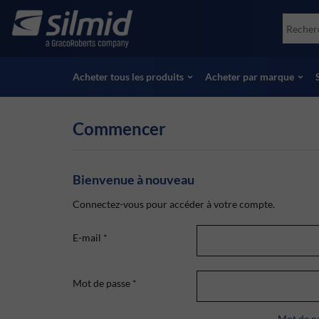
Skip
Accessories
Soco
to
Essais non destructifs (NDT)
Skydr
main
Voir tous les produits
Voir 
content
Acheter tous les produits
Acheter par marque
Commencer
Bienvenue à nouveau
Connectez-vous pour accéder à votre compte.
E-mail
*
Mot de passe
*
Mot de pa