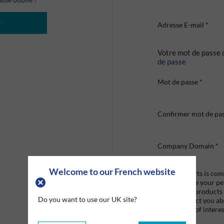
r
Adresse E-mail
*
Votre mot de passe 
de passe
Mot de passe
*
Confirmer mot de pa
Company Domain
*
Welcome to our French website
Graco Roberts is comm
we'll only use your p
provide the products
Do you want to use our UK site?
like to contact you a
that may be of interes