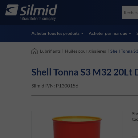
Skip
Accessories
Soco
to
Essais non destructifs (NDT)
Skydr
main
Voir tous les produits
Voir 
content
Acheter tous les produits
Acheter par marque
Lubrifiants
|
Huiles pour glissières
|
Shell Tonna S
Shell Tonna S3 M32 20Lt
Silmid P/N:
P1300156
She
too