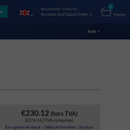
0
Se connecter / S’inscrire
er
Account And Quick Order
Panier
Aide
€230.12
(hors TVA)
€276.14
(TVA comprise)
En rupture de stock – Délai de livraison : 26 jours