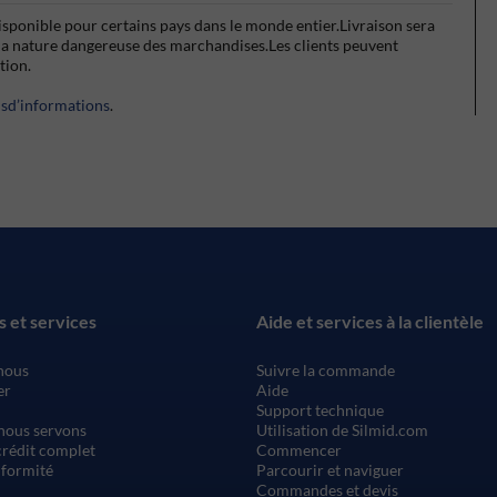
isponible pour certains pays dans le monde entier.Livraison sera
la nature dangereuse des marchandises.Les clients peuvent
ction.
usd’informations
.
s et services
Aide et services à la clientèle
nous
Suivre la commande
er
Aide
Support technique
nous servons
Utilisation de Silmid.com
rédit complet
Commencer
nformité
Parcourir et naviguer
Commandes et devis