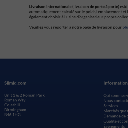
Livraison internationale (livraison de porte à porte)
estd
automatiquement calculé sur le poids,l’emplacement et 
également choisir à l’usine d’organiserleur propre colle
Veuillez vous reporter à notre page de livraison pour
pl
Silmid.com
Information
Unit 1 & 2 Roman Park
Qui sommes-
Roman Way
Nous contact
Coleshill
Services
Birmingham
Marchés que 
B46 1HG
Demande de c
Qualité et co
Événements