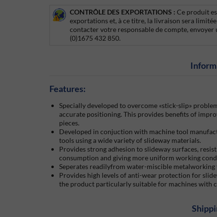
CONTRÔLE DES EXPORTATIONS :
Ce produit es
exportations et, à ce titre, la livraison sera limi
contacter votre responsable de compte, envoyer 
(0)1675 432 850.
Inform
Features:
Specially developed to overcome
stick-slip
problems
accurate positioning. This provides benefits of impr
pieces.
Developed in conjuction with machine tool manufac
tools using a wide variety of slideway materials.
Provides strong adhesion to slideway surfaces, resis
consumption and giving more uniform working condi
Seperates readilyfrom water-miscible metalworking 
Provides high levels of anti-wear protection for sl
the product particularly suitable for machines with
Shippi