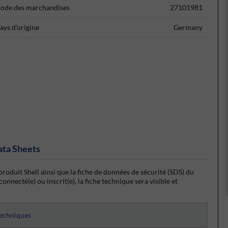
ode des marchandises
27101981
ays d'origine
Germany
ata Sheets
roduit Shell ainsi que la fiche de données de sécurité (SDS) du
onnecté(e) ou inscrit(e), la fiche technique sera visible et
techniques