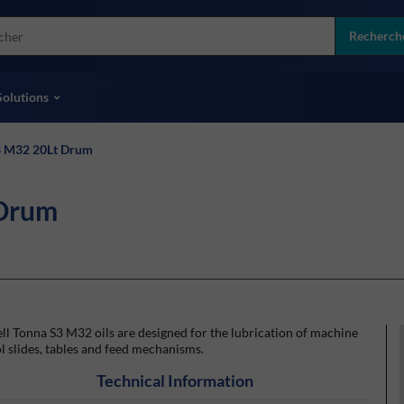
more
ol
Recherch
toutes les marques
Solutions
3 M32 20Lt Drum
 Drum
ll Tonna S3 M32 oils are designed for the lubrication of machine
l slides, tables and feed mechanisms.
Technical Information