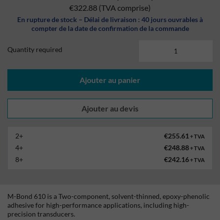
€322.88
(TVA comprise)
En rupture de stock – Délai de livraison : 40 jours ouvrables à
compter de la date de confirmation de la commande
Quantity required
Ajouter au panier
2+
€255.61
+ TVA
4+
€248.88
+ TVA
8+
€242.16
+ TVA
M-Bond 610 is a Two-component, solvent-thinned, epoxy-phenolic
adhesive for high-performance applications, including high-
precision transducers.