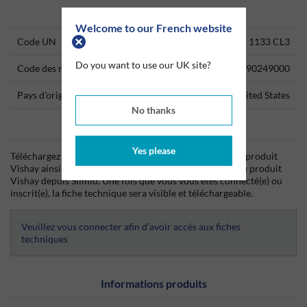
Technical Information
Welcome to our French website
Code UN
1133 CL3
Do you want to use our UK site?
Code des marchandises
90249000
Pays d'origine
United States
No thanks
Data Sheets
Yes please
Téléchargez dès aujourd'hui la fiche technique (TDS) du produit
Vishay ainsi que la fiche de données de sécurité (SDS) du produit
Vishay depuis Silmid. Une fois que vous vous êtes connecté(e) ou
inscrit(e), la fiche technique sera visible et téléchargeable.
Veuillez vous connecter afin d’avoir accès aux fiches
techniques
Informations produits