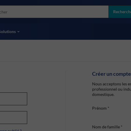
more
ol
Recherch
toutes les marques
Solutions
Créer un compte
Nous acceptons les en
professionnel ou indu
domestique.
Prénom
*
Nom de famille
*
sse oublié ?