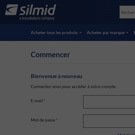
Skip
Accessories
Soco
to
Essais non destructifs (NDT)
Skydr
main
Voir tous les produits
Voir 
content
Acheter tous les produits
Acheter par marque
Commencer
Bienvenue à nouveau
Connectez-vous pour accéder à votre compte.
E-mail
*
Mot de passe
*
Mot de pa