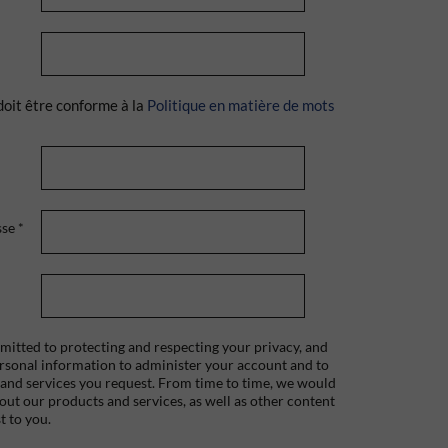
doit être conforme à la
Politique en matière de mots
sse
*
itted to protecting and respecting your privacy, and
ersonal information to administer your account and to
 and services you request. From time to time, we would
bout our products and services, as well as other content
t to you.