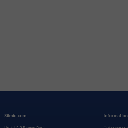
Silmid.com
Information
Unit 1 & 2 Roman Park
Qui sommes-