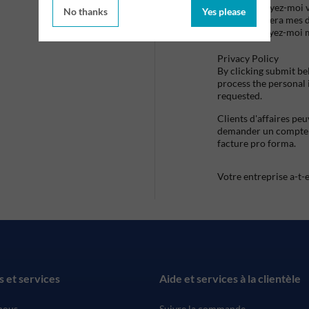
Envoyez-moi vo
No thanks
Yes please
utilisera mes 
envoyez-moi 
Privacy Policy
By clicking submit be
process the personal
requested.
Clients d'affaires pe
demander un compte d
facture pro forma.
Votre entreprise a-t-
s et services
Aide et services à la clientèle
nous
Suivre la commande