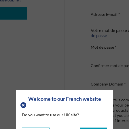
r
Adresse E-mail
*
Votre mot de passe 
de passe
Mot de passe
*
Confirmer mot de pa
Company Domain
*
Welcome to our French website
Graco Roberts is comm
we'll only use your p
provide the products
Do you want to use our UK site?
like to contact you a
that may be of interes