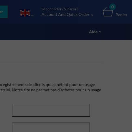
0
Se connecter / S’inscrire
er
Account And Quick Order
Panier
Aide
registrements de clients qui achètent pour un usage
striel. Notre site ne permet pas d'acheter pour un usage