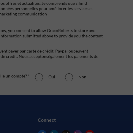
s offres et actualités. Je comprends que silmid
données personnelles pour améliorer les services et
marketing communication
low, you consent to allow GracoRoberts to store and
 information submitted above to provide you the content
uvent payer par carte de crédit, Paypal oupeuvent
e crédit. Nous acceptonségalement les paiements de
elle un compte? *
Oui
Non
Connect