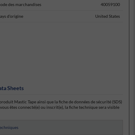
ode des marchandises
40059100
ays d'origine
United States
ata Sheets
produit Mastic Tape ainsi que la fiche de données de sécurité (SDS)
ous êtes connecté(e) ou inscrit(e), la fiche technique sera visible
techniques