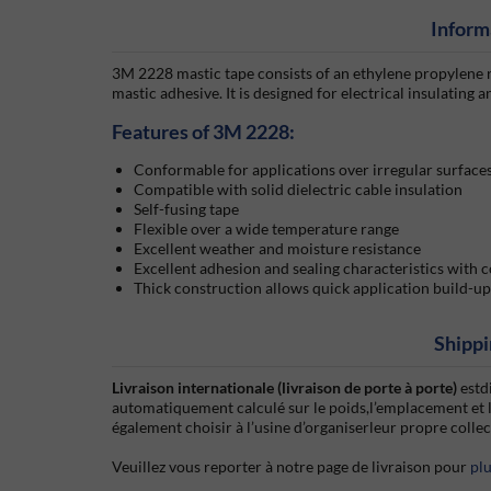
Inform
3M 2228 mastic tape consists of an ethylene propylene 
mastic adhesive. It is designed for electrical insulating 
Features of 3M 2228:
Conformable for applications over irregular surface
Compatible with solid dielectric cable insulation
Self-fusing tape
Flexible over a wide temperature range
Excellent weather and moisture resistance
Excellent adhesion and sealing characteristics with 
Thick construction allows quick application build-u
Shippi
Livraison internationale (livraison de porte à porte)
estd
automatiquement calculé sur le poids,l’emplacement et 
également choisir à l’usine d’organiserleur propre colle
Veuillez vous reporter à notre page de livraison pour
pl