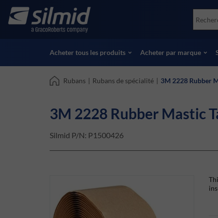
Skip
Accessories
Soco
to
Essais non destructifs (NDT)
Skydr
main
Voir tous les produits
Voir 
content
Acheter tous les produits
Acheter par marque
Rubans
|
Rubans de spécialité
|
3M 2228 Rubber M
3M 2228 Rubber Mastic T
Silmid P/N:
P1500426
Thi
ins