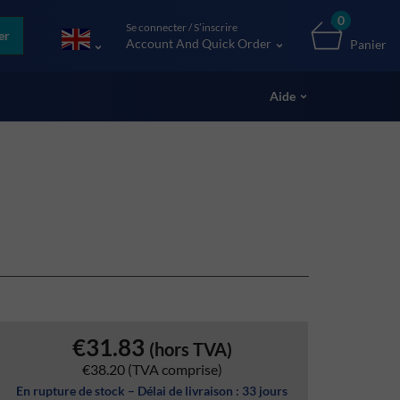
0
Se connecter / S’inscrire
er
Account And Quick Order
Panier
Aide
€31.83
(hors TVA)
€38.20
(TVA comprise)
En rupture de stock – Délai de livraison : 33 jours