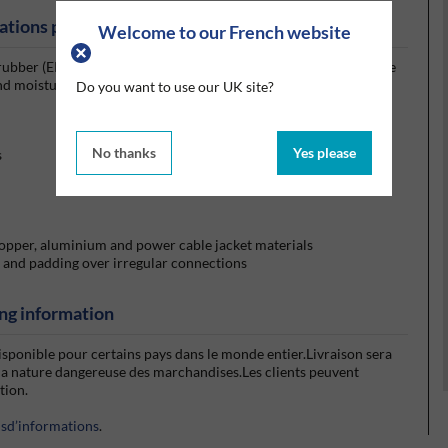
ations produits
Welcome to our French website
rubber (EPR) backing coated with aggressive, temperature-stable
and moisture sealing applications.
Do you want to use our UK site?
No thanks
Yes please
s
copper, aluminium and power cable jacket materials
p and padding over irregular connections
ng information
isponible pour certains pays dans le monde entier.Livraison sera
la nature dangereuse des marchandises.Les clients peuvent
ction.
usd’informations
.