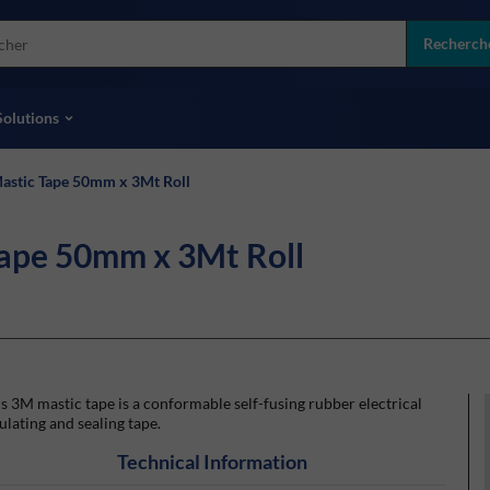
more
ol
Recherch
toutes les marques
Solutions
astic Tape 50mm x 3Mt Roll
ape 50mm x 3Mt Roll
s 3M mastic tape is a conformable self-fusing rubber electrical
ulating and sealing tape.
Technical Information