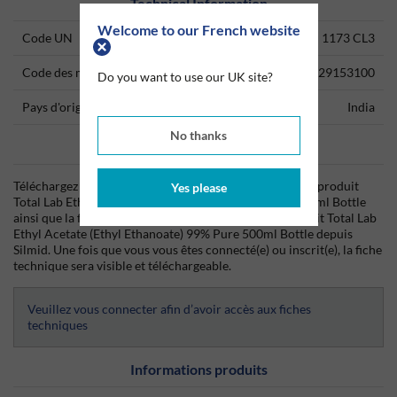
Technical Information
Welcome to our French website
Code UN
1173 CL3
Code des marchandises
29153100
Do you want to use our UK site?
Pays d'origine
India
No thanks
Data Sheets
Téléchargez dès aujourd'hui la fiche technique (TDS) du produit
Yes please
Total Lab Ethyl Acetate (Ethyl Ethanoate) 99% Pure 500ml Bottle
ainsi que la fiche de données de sécurité (SDS) du produit Total Lab
Ethyl Acetate (Ethyl Ethanoate) 99% Pure 500ml Bottle depuis
Silmid. Une fois que vous vous êtes connecté(e) ou inscrit(e), la fiche
technique sera visible et téléchargeable.
Veuillez vous connecter afin d’avoir accès aux fiches
techniques
Informations produits