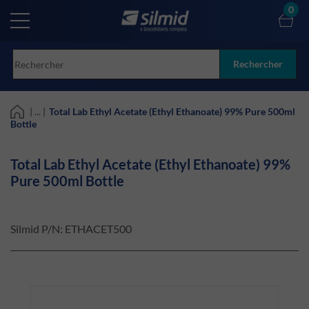
Skip
0
to
main
content
Rechercher
| ... |
Total Lab Ethyl Acetate (Ethyl Ethanoate) 99% Pure 500ml
Bottle
Total Lab Ethyl Acetate (Ethyl Ethanoate) 99%
Pure 500ml Bottle
Silmid P/N:
ETHACET500