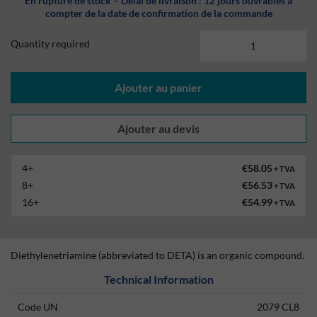
En rupture de stock – Délai de livraison : 12 jours ouvrables à
compter de la date de confirmation de la commande
Quantity required
Ajouter au panier
4+
€58.05
+ TVA
8+
€56.53
+ TVA
16+
€54.99
+ TVA
Diethylenetriamine (abbreviated to DETA) is an organic compound.
Technical Information
Code UN
2079 CL8