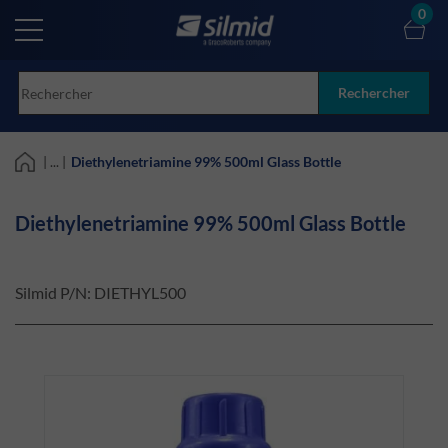
Skip
0
to
main
content
Rechercher
| ... |
Diethylenetriamine 99% 500ml Glass Bottle
Diethylenetriamine 99% 500ml Glass Bottle
Silmid P/N:
DIETHYL500