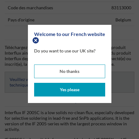
Code des marchandises
83113000
Pays d'origine
Belgium
Data Sheets
Welcome to our French website
Téléchargez dès aujourd'hui la fiche technique (TDS) du produit
Do you want to use our UK site?
Interflux ainsi que la fiche de données de sécurité (SDS) du produit
Interflux depuis Silmid. Une fois que vous vous êtes connecté(e) ou
inscrit(e), la fiche technique sera visible et téléchargeable.
No thanks
Veuillez vous connecter afin d’avoir accès aux fiches
techniques
Yes please
Informations produits
Interflux IF 2005C is a low solids no-clean flux, especially developed
for selective soldering in lead-free and SnPb applications. It is the
version of the IF 2005-series with the largest process window in
activity.