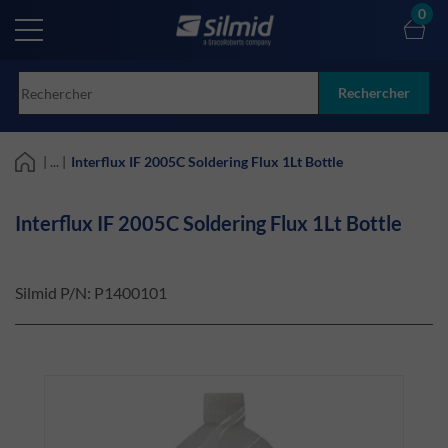
Skip
0
to
main
content
Rechercher
| ... |
Interflux IF 2005C Soldering Flux 1Lt Bottle
Interflux IF 2005C Soldering Flux 1Lt Bottle
Silmid P/N:
P1400101