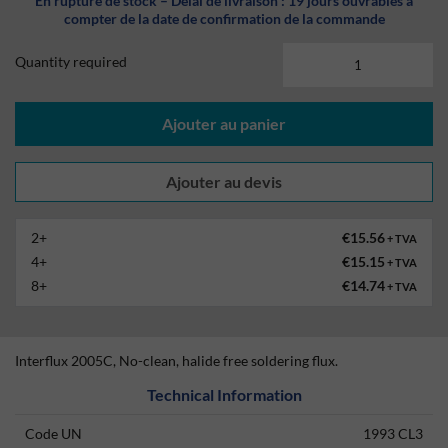
En rupture de stock – Délai de livraison : 19 jours ouvrables à
compter de la date de confirmation de la commande
Quantity required
Ajouter au panier
2+
€15.56
+ TVA
4+
€15.15
+ TVA
8+
€14.74
+ TVA
Interflux 2005C, No-clean, halide free soldering flux.
Technical Information
Code UN
1993 CL3