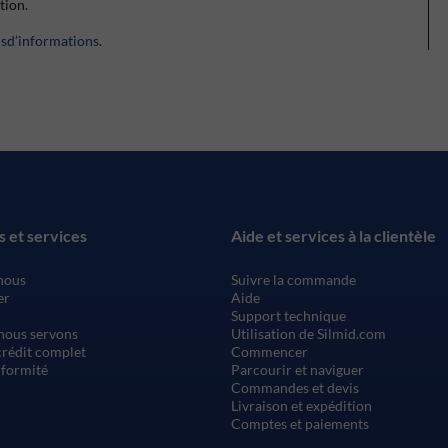
ction.
usd’informations
.
s et services
Aide et services à la clientèle
nous
Suivre la commande
er
Aide
Support technique
nous servons
Utilisation de Silmid.com
rédit complet
Commencer
nformité
Parcourir et naviguer
Commandes et devis
Livraison et expédition
Comptes et paiements