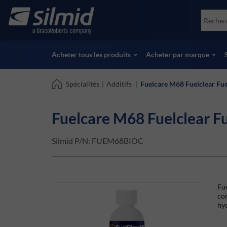
Skip
Accessories
Soco
to
Essais non destructifs (NDT)
Skydr
main
Voir tous les produits
Voir 
content
Acheter tous les produits
Acheter par marque
Spécialités
|
Additifs
|
Fuelcare M68 Fuelclear Fue
Fuelcare M68 Fuelclear Fu
Silmid P/N:
FUEM68BIOC
Fue
co
hy