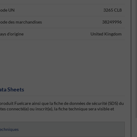
ode UN
3265 CL8
ode des marchandises
38249996
ays d'origine
United Kingdom
ata Sheets
produit Fuelcare ainsi que la fiche de données de sécurité (SDS) du
s connecté(e) ou inscrit(e), la fiche technique sera visible et
techniques