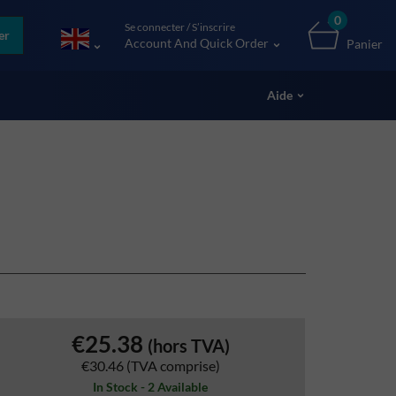
0
Se connecter / S’inscrire
er
Account And Quick Order
Panier
Aide
€25.38
(hors TVA)
€30.46
(TVA comprise)
In Stock - 2 Available