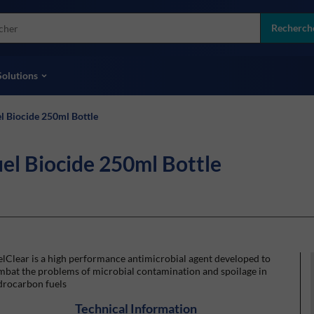
more
ol
Recherch
toutes les marques
Solutions
l Biocide 250ml Bottle
el Biocide 250ml Bottle
lClear is a high performance antimicrobial agent developed to
mbat the problems of microbial contamination and spoilage in
drocarbon fuels
Technical Information