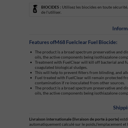
BIOCIDES :
Utilisez les biocides en toute sécurité
de l'utiliser.
Inform
Features ofM68 Fuelclear Fuel Biocide:
The product is a broad spectrum preservative and disi
oils, the active components being isothiazalone com
Treatment with FuelClear will kill off bacterial and
coagulated biological sludges.
This will help to prevent filters from blinding, and al
Fuel treated with FuelClear will remain protected f
contamination if re-inoculated from other sources.
The product is a broad spectrum preservative and disi
oils, the active components being isothiazalone com
Shippi
Livraison internationale (livraison de porte à porte)
estd
automatiquement calculé sur le poids,l’emplacement et 