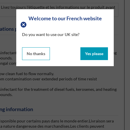
. Lisez toujours l'étiquette et les informations sur le produit avant
Welcome to our French website
ations produits
Do you want to use our UK site?
nfectant for the treatment of diesel fuels, kerosenes, and heating
No thanks
Yes please
pounds.
 fungal contamination and assist the breakdown of slimes and
low clean fuel to flow normally.
rom contamination over extended periods of time resist
nfectant for the treatment of diesel fuels, kerosenes, and heating
pounds.
ng information
isponible pour certains pays dans le monde entier.Livraison sera
la nature dangereuse des marchandises.Les clients peuvent