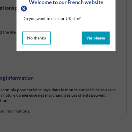
Welcome to our French website
ations produits
Do you want to use our UK site?
 the life of the release coating and will allow optimal
No thanks
Yes please
ng information
isponible pour certains pays dans le monde entier.Livraison sera
la nature dangereuse des marchandises.Les clients peuvent
ction.
usd’informations
.