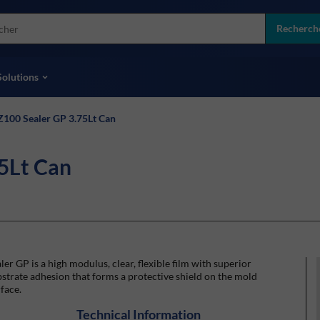
more
ol
Recherch
toutes les marques
Solutions
Z100 Sealer GP 3.75Lt Can
5Lt Can
ler GP is a high modulus, clear, flexible film with superior
strate adhesion that forms a protective shield on the mold
face.
Technical Information