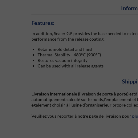
Inform
Features:
In addition, Sealer GP provides the base needed to extend
performance from the release coating.
Retains mold detail and finish
Thermal Stability - 480°C (900°F)
Restores vacuum integrity
Can be used with all release agents
Shippi
Livraison internationale (livraison de porte à porte)
estd
automatiquement calculé sur le poids,l’emplacement et 
également choisir à l’usine d’organiserleur propre colle
Veuillez vous reporter à notre page de livraison pour
pl