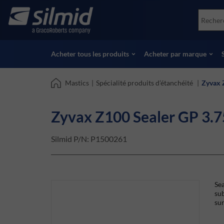
Skip
Accessories
Soco
to
Essais non destructifs (NDT)
Skydr
main
Voir tous les produits
Voir 
content
Acheter tous les produits
Acheter par marque
Mastics
|
Spécialité produits d’étanchéité
|
Zyvax 
Zyvax Z100 Sealer GP 3.7
Silmid P/N:
P1500261
Sea
sub
sur