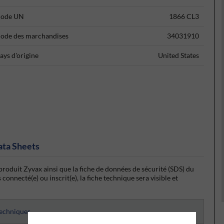
ode UN
1866 CL3
ode des marchandises
34031910
ays d'origine
United States
ata Sheets
produit Zyvax ainsi que la fiche de données de sécurité (SDS) du
onnecté(e) ou inscrit(e), la fiche technique sera visible et
techniques