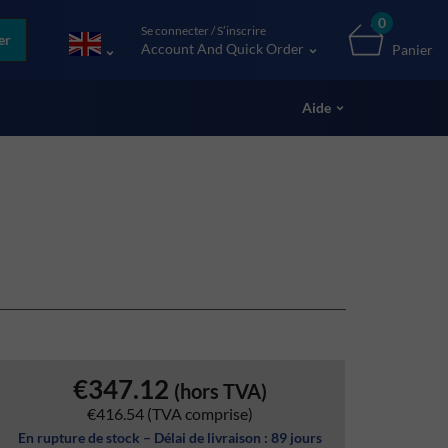
0
Se connecter / S’inscrire
er
Account And Quick Order
Panier
Aide
€347.12
(hors TVA)
€416.54
(TVA comprise)
En rupture de stock – Délai de livraison : 89 jours