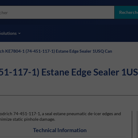
more
ol
Recherch
toutes les marques
Solutions
ch KE7804-1 (74-451-117-1) Estane Edge Sealer 1USQ Can
51-117-1) Estane Edge Sealer 1U
odrich 74-451-117-1, a seal estane pneumatic de-icer edges and
imize static pinhole damage.
Technical Information