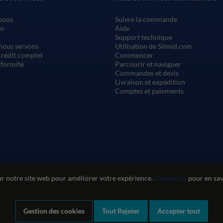
nous
Suivre la commande
er
Aide
Support technique
nous servons
Utilisation de Silmid.com
rédit complet
Commencer
nformité
Parcourir et naviguer
Commandes et devis
Livraison et expédition
Comptes et paiements
ur notre site web pour améliorer votre expérience.
Cliquez ici
pour en savo
n du site web
Politique de confidentialité et de cookies
Politique de qu
Déclaration sur l'esclavage moderne
Gestion des cookies
Tout Rejeter
Accepter tout
Company registration number: 1460851. VAT number: GB 338 0755 48
|