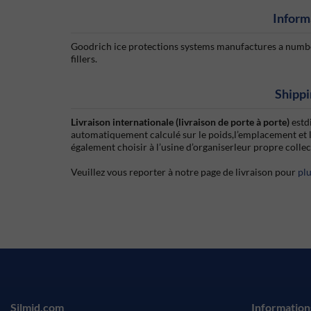
Inform
Goodrich ice protections systems manufactures a number
fillers.
Shippi
Livraison internationale (livraison de porte à porte)
estd
automatiquement calculé sur le poids,l’emplacement et 
également choisir à l’usine d’organiserleur propre colle
Veuillez vous reporter à notre page de livraison pour
pl
Silmid.com
Information