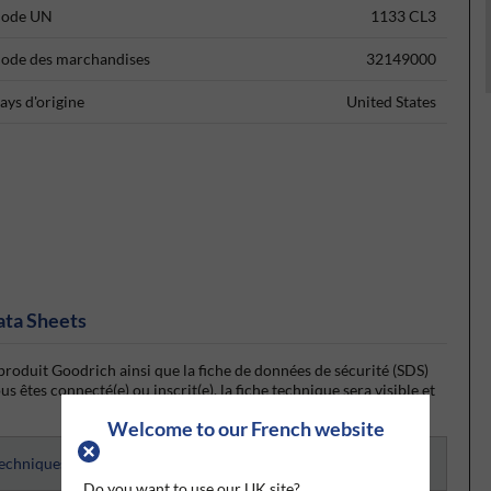
ode UN
1133 CL3
ode des marchandises
32149000
ays d'origine
United States
ata Sheets
produit Goodrich ainsi que la fiche de données de sécurité (SDS)
 êtes connecté(e) ou inscrit(e), la fiche technique sera visible et
Welcome to our French website
techniques
Do you want to use our UK site?