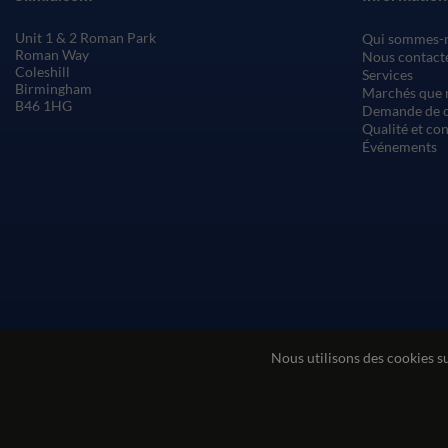
Unit 1 & 2 Roman Park
Qui sommes-
Roman Way
Nous contact
Coleshill
Services
Birmingham
Marchés que 
B46 1HG
Demande de c
Qualité et co
Événements
Nous utilisons des cookies s
Conditions générales de vente
Conditions d'utilisatio
© Sil-Mid 2026 