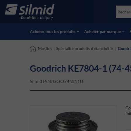
Skip
Accessories
Soco
to
Essais non destructifs (NDT)
Skydr
main
Voir tous les produits
Voir 
content
Acheter tous les produits
Acheter par marque
Mastics
|
Spécialité produits d’étanchéité
|
Goodri
Goodrich KE7804-1 (74-4
Silmid P/N:
GOO744511U
Go
min