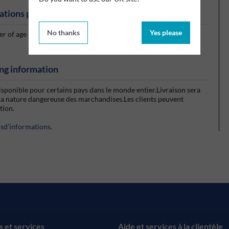
ations produits
No thanks
Yes please
 of age sensitive products, cements, coatings, edge sealers and
ng information
isponible pour certains pays dans le monde entier.Livraison sera
la nature dangereuse des marchandises.Les clients peuvent
ction.
usd’informations
.
s et services
Aide et services à la clientèle