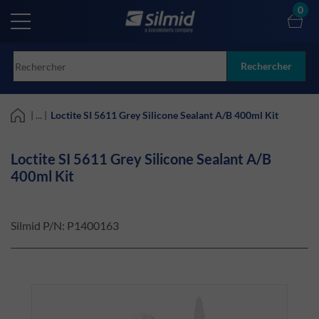
Skip
0
to
main
content
Rechercher
| ... |
Loctite SI 5611 Grey Silicone Sealant A/B 400ml Kit
Loctite SI 5611 Grey Silicone Sealant A/B
400ml Kit
Silmid P/N:
P1400163