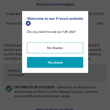
Technical Information
Code des marchandises
32141010
Welcome to our French website
Pays d'origine
Italy
Do you want to use our UK site?
Data Sheets
Téléchargez dès aujourd'hui la fiche technique (TDS) du produit
No thanks
Loctite ainsi que la fiche de données de sécurité (SDS) du produit
Loctite depuis Silmid. Une fois que vous vous êtes connecté(e) ou
inscrit(e), la fiche technique sera visible et téléchargeable.
Yes please
Veuillez vous connecter afin d’avoir accès aux fiches
techniques
DISTRIBUTEUR AUTORISE :
Silmid est un distributeur
autorisé des produits Loctite.
Cliquez ici
pour consulter
notre certificat de distributeur agréé.
Informations produits