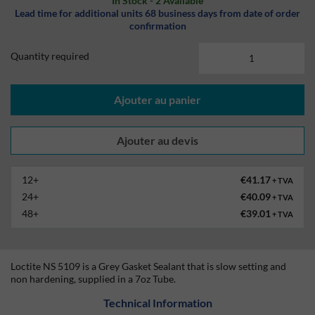
In Stock - 2 Available
Lead time for additional units 68 business days from date of order
confirmation
Quantity required
Ajouter au panier
12+
€41.17
+ TVA
24+
€40.09
+ TVA
48+
€39.01
+ TVA
Loctite NS 5109 is a Grey Gasket Sealant that is slow setting and
non hardening, supplied in a 7oz Tube.
Technical Information