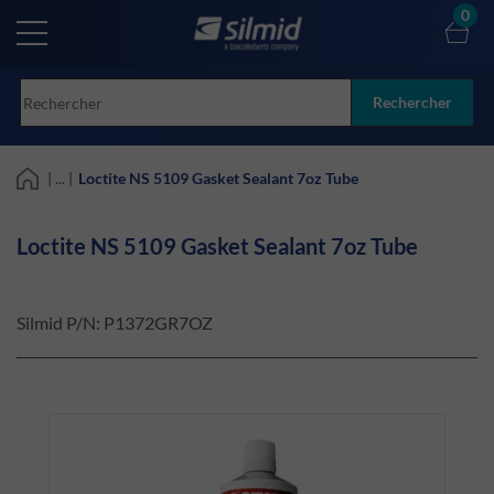
Skip
0
to
main
content
Rechercher
| ... |
Loctite NS 5109 Gasket Sealant 7oz Tube
Loctite NS 5109 Gasket Sealant 7oz Tube
Silmid P/N:
P1372GR7OZ