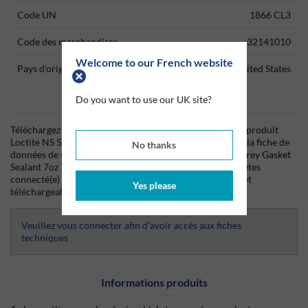
Code UN
1866 CL3
Code des marchandises
32141010
Welcome to our French website
Pays d'origine
United States
Data Sheets
Do you want to use our UK site?
Téléchargez dès aujourd'hui la fiche technique (TDS) du produit
Loctite NS 5109 Grey Gasket Sealant 7oz Tube ainsi que la fiche de
No thanks
données de sécurité (SDS) du produit Loctite NS 5109 Grey Gasket
Sealant 7oz Tube depuis Silmid. Une fois que vous vous êtes
connecté(e) ou inscrit(e), la fiche technique sera visible et
Yes please
téléchargeable.
Veuillez vous connecter afin d’avoir accès aux fiches
techniques
Informations produits