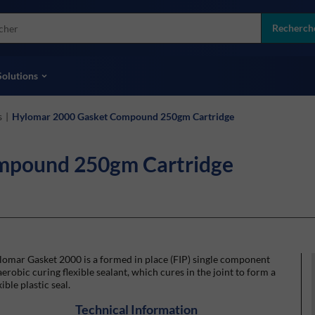
more
ol
Recherch
toutes les marques
Solutions
s
|
Hylomar 2000 Gasket Compound 250gm Cartridge
mpound 250gm Cartridge
omar Gasket 2000 is a formed in place (FIP) single component
erobic curing flexible sealant, which cures in the joint to form a
xible plastic seal.
Technical Information