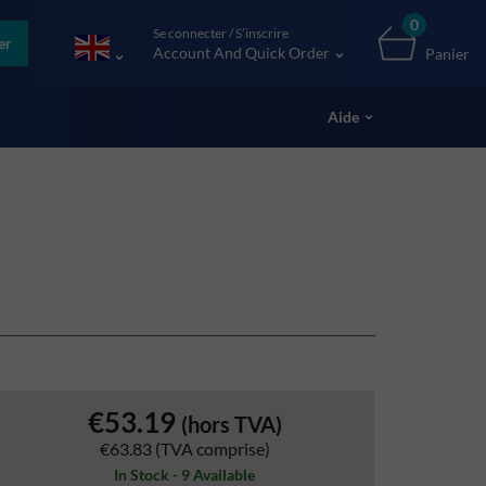
0
Se connecter / S’inscrire
er
Account And Quick Order
Panier
Aide
€53.19
(hors TVA)
€63.83
(TVA comprise)
In Stock - 9 Available