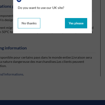
ations produits
Do you want to use our UK site?
omponent anaerobic curing flexible sealant, which cures in the
 is designed to replace traditional solid gaskets.
No thanks
Yes please
ent migration of the sealant before or during curing. Once cured
rom 50°C to 150°C. The compound may be dispensed by hand from
ng information
isponible pour certains pays dans le monde entier.Livraison sera
la nature dangereuse des marchandises.Les clients peuvent
ction.
usd’informations
.