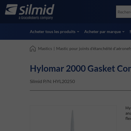
Skip
Accessories
Soco
to
Essais non destructifs (NDT)
Skydr
main
Voir tous les produits
Voir 
content
Acheter tous les produits
Acheter par marque
Mastics
|
Mastic pour joints d'étanchéité d'aéronef
Hylomar 2000 Gasket Co
Silmid P/N:
HYL20250
Hyl
ana
fle