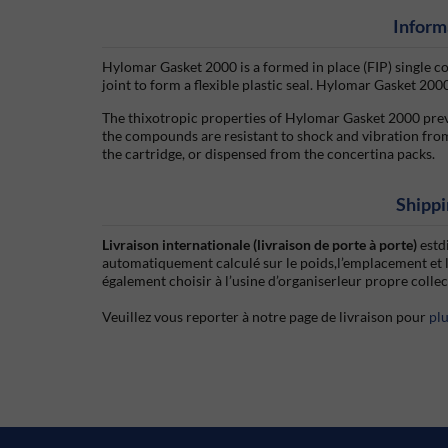
Inform
Hylomar Gasket 2000 is a formed in place (FIP) single c
joint to form a flexible plastic seal. Hylomar Gasket 2000
The thixotropic properties of Hylomar Gasket 2000 prev
the compounds are resistant to shock and vibration f
the cartridge, or dispensed from the concertina packs.
Shippi
Livraison internationale (livraison de porte à porte)
estd
automatiquement calculé sur le poids,l’emplacement et 
également choisir à l’usine d’organiserleur propre colle
Veuillez vous reporter à notre page de livraison pour
pl