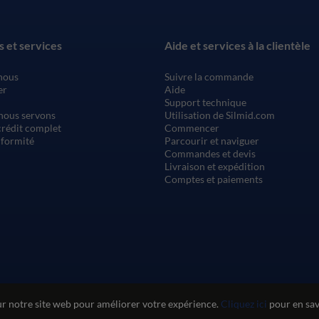
s et services
Aide et services à la clientèle
nous
Suivre la commande
er
Aide
Support technique
nous servons
Utilisation de Silmid.com
rédit complet
Commencer
nformité
Parcourir et naviguer
Commandes et devis
Livraison et expédition
Comptes et paiements
ur notre site web pour améliorer votre expérience.
Cliquez ici
pour en savo