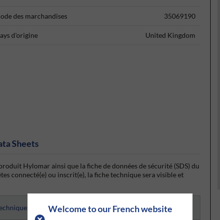
ode des marchandises
35069190
ays d'origine
United Kingdom
ata Sheets
produit Hylomar ainsi que la fiche de données de sécurité (SDS) du
s connecté(e) ou inscrit(e), la fiche technique sera visible et
techniques
Welcome to our French website