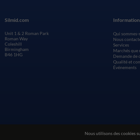
Silmid.com
Information
Unit 1 & 2 Roman Park
Qui sommes-
Roman Way
Nous contact
Coleshill
Services
Birmingham
Marchés que 
B46 1HG
Demande de c
Qualité et co
Événements
Nous utilisons des cookies s