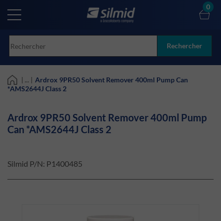
Skip
0
to
main
content
Rechercher
| ... |
Ardrox 9PR50 Solvent Remover 400ml Pump Can
*AMS2644J Class 2
Ardrox 9PR50 Solvent Remover 400ml Pump
Can *AMS2644J Class 2
Silmid P/N:
P1400485