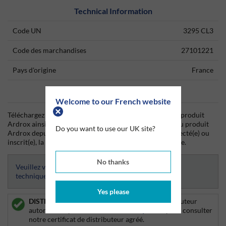
Technical Information
Code UN
3295 CL3
Code des marchandises
27101221
Pays d'origine
France
Data Sheets
Welcome to our French website
Téléchargez dès aujourd'hui la fiche technique (TDS) du produit
Ardrox ainsi que la fiche de données de sécurité (SDS) du produit
Do you want to use our UK site?
Ardrox depuis Silmid. Une fois que vous vous êtes connecté(e) ou
inscrit(e), la fiche technique sera visible et téléchargeable.
No thanks
Veuillez vous connecter afin d’avoir accès aux fiches
techniques
Yes please
DISTRIBUTEUR AUTORISE :
Silmid est un distributeur
autorisé des produits Chemetall.
Cliquez ici
pour consulter
notre certificat de distributeur agréé.