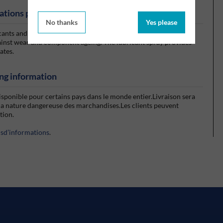
ations produits
No thanks
Yes please
cants and dispersed in a solvent designed to lubricate chains. It
gainst wear and component ageing. The lubricant spray provides
ates.
ng information
isponible pour certains pays dans le monde entier.Livraison sera
la nature dangereuse des marchandises.Les clients peuvent
ction.
usd’informations
.