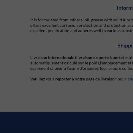
Inform
It is formulated from mineral oil, grease with solid lubri
offers excellent corrosion protection and protection a
excellent penetration and adheres well to various substr
Shippi
Livraison internationale (livraison de porte à porte)
estd
automatiquement calculé sur le poids,l’emplacement et 
également choisir à l’usine d’organiserleur propre colle
Veuillez vous reporter à notre page de livraison pour
pl