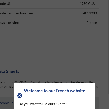
ode UN
1950 CL2.1
ode des marchandises
34031980
ays d'origine
France
ata Sheets
u produit MOLYKOTE™ ainsi que la fiche de données de sécurité
vous vous êtes connecté(e) ou inscrit(e), la fiche technique sera
Welcome to our French website
techniques
Do you want to use our UK site?