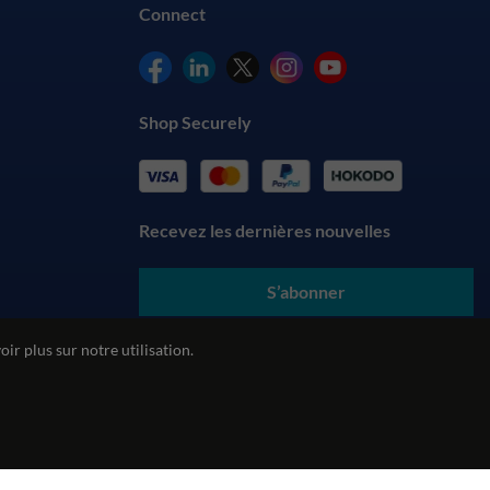
Connect
Shop Securely
Recevez les dernières nouvelles
S’abonner
En soumettant vos coordonnées, vous acceptez nos
conditions
ir plus sur notre utilisation.
générales
et comprenez notre
politique de confidentialité
alité
Politique environnementale
Politique REACH
ecommerce by red