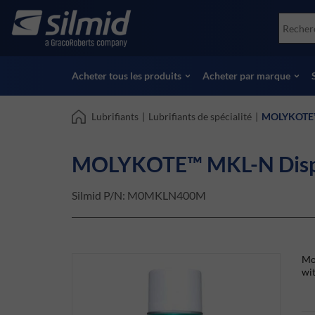
Skip
Accessories
Soco
to
Essais non destructifs (NDT)
Skydr
main
Voir tous les produits
Voir 
content
Acheter tous les produits
Acheter par marque
Lubrifiants
|
Lubrifiants de spécialité
|
MOLYKOTE™ 
MOLYKOTE™ MKL-N Disper
Silmid P/N:
M0MKLN400M
Mol
wit