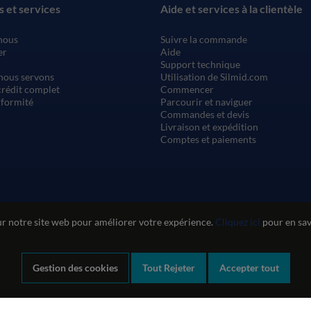
s et services
Aide et services à la clientèle
nous
Suivre la commande
er
Aide
Support technique
nous servons
Utilisation de Silmid.com
rédit complet
Commencer
nformité
Parcourir et naviguer
Commandes et devis
Livraison et expédition
Comptes et paiements
ur notre site web pour améliorer votre expérience.
Cliquez ici
pour en savo
Gestion des cookies
Tout Rejeter
Accepter tout
n du site web
Politique de confidentialité et de cookies
Politique de qu
Déclaration sur l'esclavage moderne
Company registration number: 1460851. VAT number: GB 338 0755 48
|