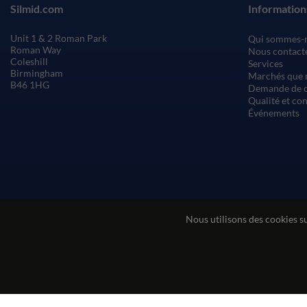
Silmid.com
Information
Unit 1 & 2 Roman Park
Qui sommes-
Roman Way
Nous contact
Coleshill
Services
Birmingham
Marchés que 
B46 1HG
Demande de c
Qualité et co
Événements
Nous utilisons des cookies s
Conditions générales de vente
Conditions d'utilisatio
© Sil-Mid 2026 