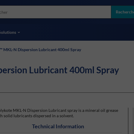
more
ol
Recherch
toutes les marques
Solutions
MKL-N Dispersion Lubricant 400ml Spray
sion Lubricant 400ml Spray
ykote MKL-N Dispersion Lubricant spray is a mineral oil grease
h solid lubricants dispersed in a solvent.
Technical Information