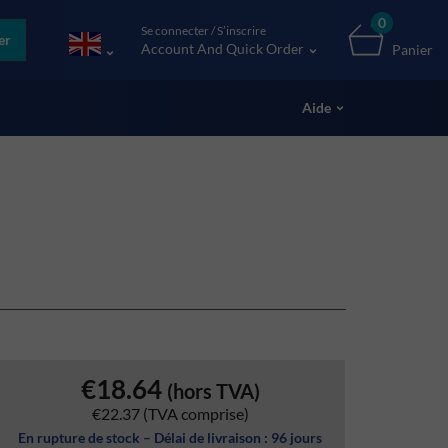
0
Se connecter / S’inscrire
er
Account And Quick Order
Panier
Aide
€18.64
(hors TVA)
€22.37
(TVA comprise)
En rupture de stock – Délai de livraison : 96 jours