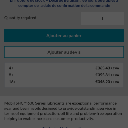
En rupture de stock – Délai de livraison : 68 jours ouvrables à
compter de la date de confirmation de la commande
Quantity required
Ajouter au panier
4+
€365.43
+ TVA
8+
€355.81
+ TVA
16+
€346.20
+ TVA
Mobil SHC™ 600 Series lubricants are exceptional performance
gear and bearing oils designed to provide outstanding service in
terms of equipment protection, oil life and problem-free operation
helping to enable increased customer productivity.