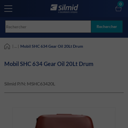
Skip
0
to
main
content
Rechercher
| ... |
Mobil SHC 634 Gear Oil 20Lt Drum
Mobil SHC 634 Gear Oil 20Lt Drum
Silmid P/N:
MSHC63420L