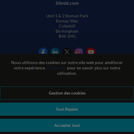
Silmid.com
Unit 1 & 2 Roman Park
Roman Way
Coleshill
Birmingham
B46 1HG
Nous utilisons des cookies sur notre site web pour améliorer
votre expérience.
Cliquez ici
pour en savoir plus sur notre
utilisation.
Conditions générales de vente
Gestion des cookies
Conditions d'utilisation du site web
Politique de confidentialité et de cookies
Politique de qualité
Politique environnementale
Politique REACH
Tout Rejeter
Déclaration sur l'esclavage moderne
© Sil-Mid 2026 Company registration number: 1460851. VAT
Accepter tout
number: GB 338 0755 48
|
ecommerce by red