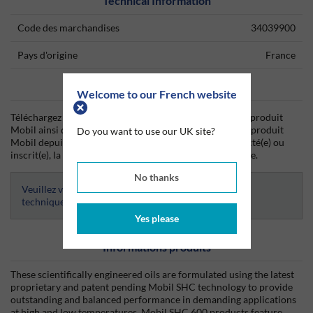
Technical Information
Code des marchandises
34039900
Pays d'origine
France
Data Sheets
Welcome to our French website
Téléchargez dès aujourd'hui la fiche technique (TDS) du produit
Mobil ainsi que la fiche de données de sécurité (SDS) du produit
Do you want to use our UK site?
Mobil depuis Silmid. Une fois que vous vous êtes connecté(e) ou
inscrit(e), la fiche technique sera visible et téléchargeable.
No thanks
Veuillez vous connecter afin d’avoir accès aux fiches
techniques
Yes please
Informations produits
These scientifically engineered oils are formulated using the latest
proprietary and patent pending Mobil SHC technology to provide
outstanding and balanced performance in demanding applications
at high and low temperatures. Mobil SHC 600 products feature