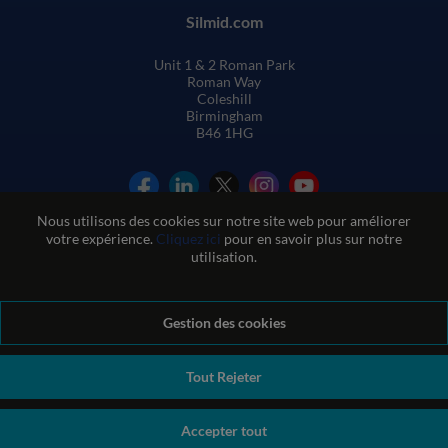
Silmid.com
Unit 1 & 2 Roman Park
Roman Way
Coleshill
Birmingham
B46 1HG
Nous utilisons des cookies sur notre site web pour améliorer
votre expérience.
Cliquez ici
pour en savoir plus sur notre
utilisation.
Conditions générales de vente
Gestion des cookies
Conditions d'utilisation du site web
Politique de confidentialité et de cookies
Politique de qualité
Politique environnementale
Politique REACH
Tout Rejeter
Déclaration sur l'esclavage moderne
© Sil-Mid 2026 Company registration number: 1460851. VAT
Accepter tout
number: GB 338 0755 48
|
ecommerce by red