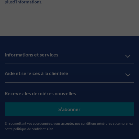
plusd’informations
.
Informations et services
Aide et services à la clientèle
Recevez les dernières nouvelles
S’abonner
En soumettant vos coordonnées, vous acceptez nos
conditions générales
et comprenez
notre
politique de confidentialité