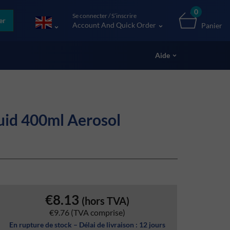
0
Se connecter / S’inscrire
er
Account And Quick Order
Panier
Aide
uid 400ml Aerosol
€8.13
(hors TVA)
€9.76
(TVA comprise)
En rupture de stock – Délai de livraison : 12 jours