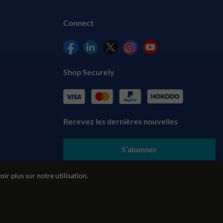
Connect
Shop Securely
Recevez les dernières nouvelles
S’abonner
En soumettant vos coordonnées, vous acceptez nos
conditions
ir plus sur notre utilisation.
générales
et comprenez notre
politique de confidentialité
alité
Politique environnementale
Politique REACH