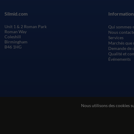
Silmid.com
Information
Unit 1 & 2 Roman Park
Qui sommes-
Roman Way
Nous contact
Coleshill
Services
Birmingham
Marchés que 
B46 1HG
Demande de c
Qualité et co
Événements
Nous utilisons des cookies s
Conditions générales de vente
Conditions d'utilisatio