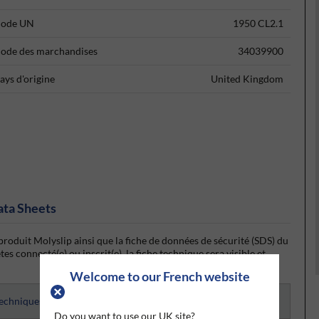
ode UN
1950 CL2.1
ode des marchandises
34039900
ays d'origine
United Kingdom
ata Sheets
produit Molyslip ainsi que la fiche de données de sécurité (SDS) du
s connecté(e) ou inscrit(e), la fiche technique sera visible et
Welcome to our French website
techniques
Do you want to use our UK site?