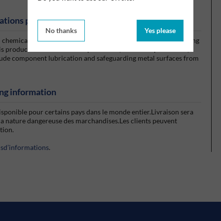
ations produits
No thanks
Yes please
ed chemical compounds, petroleum derivatives, and lanolin, serving
This product excels in water displacement, corrosion prevention,
nclude component lubrication and safeguarding metal surfaces from
ng information
isponible pour certains pays dans le monde entier.Livraison sera
la nature dangereuse des marchandises.Les clients peuvent
ction.
usd’informations
.