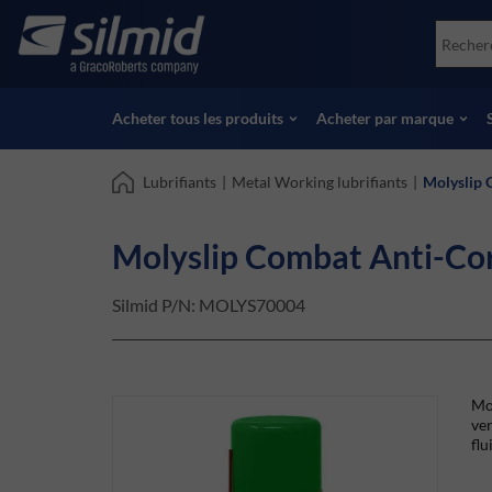
Skip
Accessories
Soco
to
Essais non destructifs (NDT)
Skydr
main
Voir tous les produits
Voir 
content
Acheter tous les produits
Acheter par marque
Lubrifiants
|
Metal Working lubrifiants
|
Molyslip 
Molyslip Combat Anti-Cor
Silmid P/N:
MOLYS70004
Mol
ver
flu