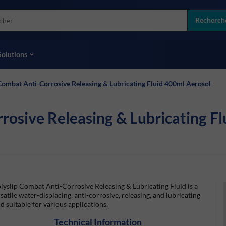
more
ol
Recherch
toutes les marques
Solutions
Combat Anti-Corrosive Releasing & Lubricating Fluid 400ml Aerosol
rosive Releasing & Lubricating Fl
yslip Combat Anti-Corrosive Releasing & Lubricating Fluid is a
satile water-displacing, anti-corrosive, releasing, and lubricating
id suitable for various applications.
Technical Information