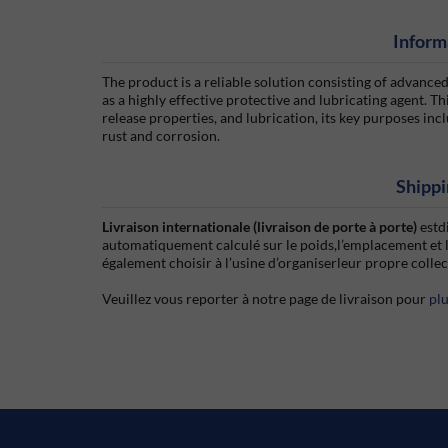
Inform
The product is a reliable solution consisting of advanc
as a highly effective protective and lubricating agent. 
release properties, and lubrication, its key purposes i
rust and corrosion.
Shippi
Livraison internationale (livraison de porte à porte)
estd
automatiquement calculé sur le poids,l’emplacement et 
également choisir à l’usine d’organiserleur propre colle
Veuillez vous reporter à notre page de livraison pour
pl