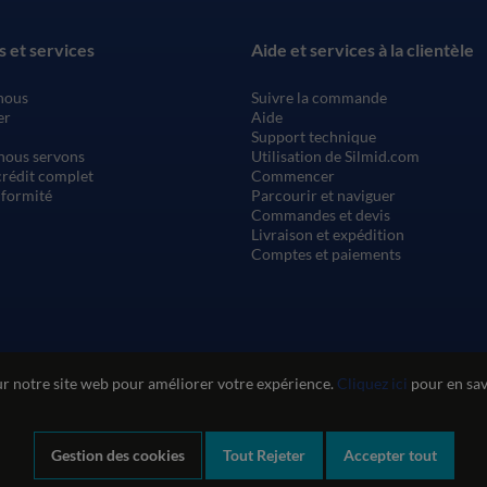
s et services
Aide et services à la clientèle
nous
Suivre la commande
er
Aide
Support technique
nous servons
Utilisation de Silmid.com
rédit complet
Commencer
nformité
Parcourir et naviguer
Commandes et devis
Livraison et expédition
Comptes et paiements
ur notre site web pour améliorer votre expérience.
Cliquez ici
pour en savo
Gestion des cookies
Tout Rejeter
Accepter tout
n du site web
Politique de confidentialité et de cookies
Politique de qu