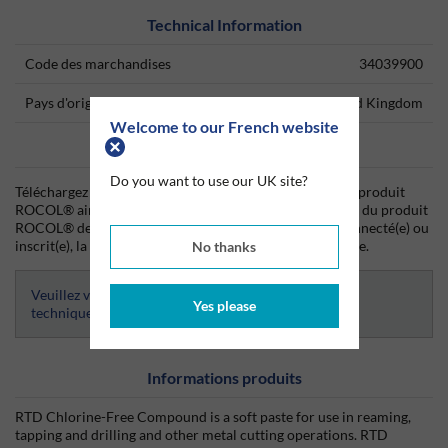
Technical Information
Code des marchandises
34039900
Pays d'origine
United Kingdom
Welcome to our French website
Data Sheets
Do you want to use our UK site?
Téléchargez dès aujourd'hui la fiche technique (TDS) du produit
ROCOL® ainsi que la fiche de données de sécurité (SDS) du produit
ROCOL® depuis Silmid. Une fois que vous vous êtes connecté(e) ou
inscrit(e), la fiche technique sera visible et téléchargeable.
No thanks
Veuillez vous connecter afin d’avoir accès aux fiches
Yes please
techniques
Informations produits
RTD Chlorine-Free Compound is a soft paste for use in reaming,
tapping and drilling and other metal cutting operations. RTD