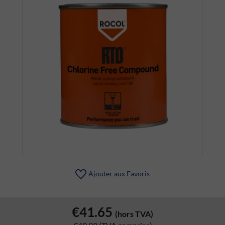
Ajouter aux Favoris
€41.65
(hors TVA)