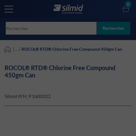
Skip
0
to
main
content
Rechercher
| ... |
ROCOL® RTD® Chlorine Free Compound 450gm Can
ROCOL® RTD® Chlorine Free Compound
450gm Can
Silmid P/N:
P1600022