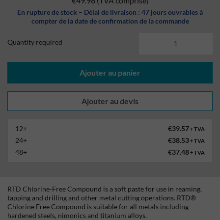
€49.98
(TVA comprise)
En rupture de stock – Délai de livraison : 47 jours ouvrables à
compter de la date de confirmation de la commande
Quantity required
Ajouter au panier
12+
€39.57
+ TVA
24+
€38.53
+ TVA
48+
€37.48
+ TVA
RTD Chlorine-Free Compound is a soft paste for use in reaming,
tapping and drilling and other metal cutting operations. RTD®
Chlorine Free Compound is suitable for all metals including
hardened steels, nimonics and titanium alloys.