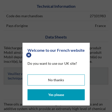
Technical Information
Code des marchandises
27101983
Pays d'origine
France
Data Sheets
Téléchargez dès aujourd'hui la fiche technique (TDS) du produit
Welcome to our French website
Mobil ainsi que la fiche de données de sécurité (SDS) du produit
Mobil depuis Silmid. Une fois que vous vous êtes connecté(e) ou
inscrit(e), la fiche technique sera visible et téléchargeable.
Do you want to use our UK site?
Veuillez vous connecter afin d’avoir accès aux fiches
techniques
No thanks
Informations produits
Yes please
These oils are formulated from highly refined base stocks and an
additive system which provide an extremely high level of chemical