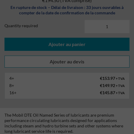
€194.50
(TVA comprise)
En rupture de stock – Délai de livraison : 33 jours ouvrables à
compter de la date de confirmation de la commande
Quantity required
Ajouter au panier
4+
€153.97
+ TVA
8+
€149.92
+ TVA
16+
€145.87
+ TVA
The Mobil DTE Oil Named Series of lubricants are premium
performance circulating lubricants designed for applications
including steam and hydro turbine sets and other systems where
long lubricant service life is required.