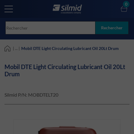
Skip
0
to
main
content
Rechercher
| ... |
Mobil DTE Light Circulating Lubricant Oil 20Lt Drum
Mobil DTE Light Circulating Lubricant Oil 20Lt
Drum
Silmid P/N:
MOBDTELT20