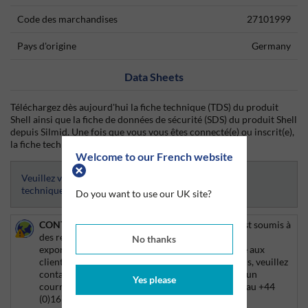
Code des marchandises
27101999
Pays d'origine
Germany
Data Sheets
Téléchargez dès aujourd'hui la fiche technique (TDS) du produit
Shell ainsi que la fiche de données de sécurité (SDS) du produit Shell
depuis Silmid. Une fois que vous vous êtes connecté(e) ou inscrit(e),
la fiche technique sera visible et téléchargeable.
Welcome to our French website
Veuillez vous connecter afin d’avoir accès aux fiches
techniques
Do you want to use our UK site?
CONTRÔLE DES EXPORTATIONS :
Ce produit est soumis à
des réglementations en matière de contrôle des
No thanks
exportations et, à ce titre, la livraison sera limitée aux
clients du Royaume-Uni. Pour plus d'informations, veuillez
contacter votre responsable de compte, envoyer un
Yes please
courriel à info@silmid.com ou appeler le bureau au +44
(0)1675 432 850.