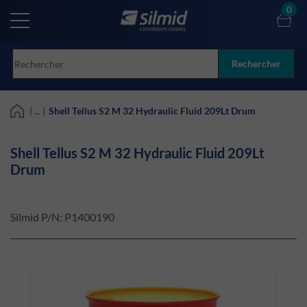
Skip
0
to
main
content
Rechercher
| ... |
Shell Tellus S2 M 32 Hydraulic Fluid 209Lt Drum
Shell Tellus S2 M 32 Hydraulic Fluid 209Lt
Drum
Silmid P/N:
P1400190