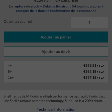
€1249.54
(TVA comprise)
En rupture de stock – Délai de livraison : 54 jours ouvrables à
compter de la date de confirmation de la commande
Quantity required
Ajouter au panier
4+
€989.21
+ TVA
8+
€963.18
+ TVA
16+
€937.15
+ TVA
Shell Tellus S2 M fluids are high performance hydraulic fluids that
use Shell's unique patented technology. Supplied is a 209lt drum.
Technical Information