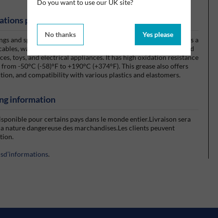
Do you want to use our UK site?
ations produits
No thanks
Yes please
dings and speeds; the product ensures reliable performance across a
 cables, water pumps, bearing brushes, gearwheels, slideways, and
s, toys, and electrical appliances. It has high oxidation resistance
 from -50°C (-58)°F to +190°C (+374°F). This grease also offers
tion, and compatibility with various plastics and elastomers.
ng information
isponible pour certains pays dans le monde entier.Livraison sera
la nature dangereuse des marchandises.Les clients peuvent
ction.
usd’informations
.