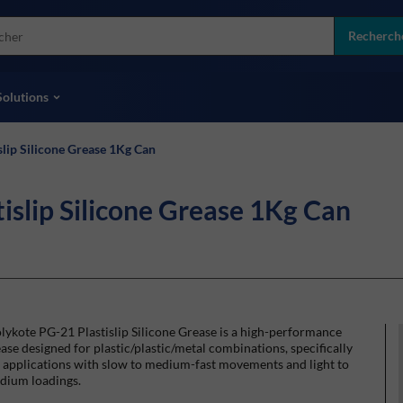
more
ol
Recherch
toutes les marques
Solutions
ip Silicone Grease 1Kg Can
lip Silicone Grease 1Kg Can
ykote PG-21 Plastislip Silicone Grease is a high-performance
ase designed for plastic/plastic/metal combinations, specifically
 applications with slow to medium-fast movements and light to
dium loadings.