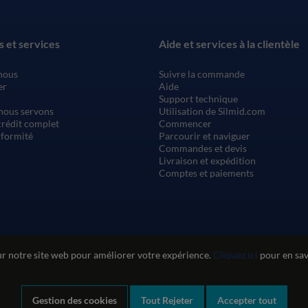
s et services
Aide et services à la clientèle
nous
Suivre la commande
er
Aide
Support technique
nous servons
Utilisation de Silmid.com
rédit complet
Commencer
nformité
Parcourir et naviguer
Commandes et devis
Livraison et expédition
Comptes et paiements
ur notre site web pour améliorer votre expérience.
Cliquez ici
pour en savo
Gestion des cookies
Tout Rejeter
Accepter tout