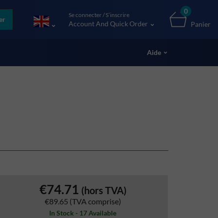
0
Se connecter / S’inscrire
er
Account And Quick Order
Panier
Aide
€74.71
(hors TVA)
€89.65
(TVA comprise)
In Stock - 17 Available