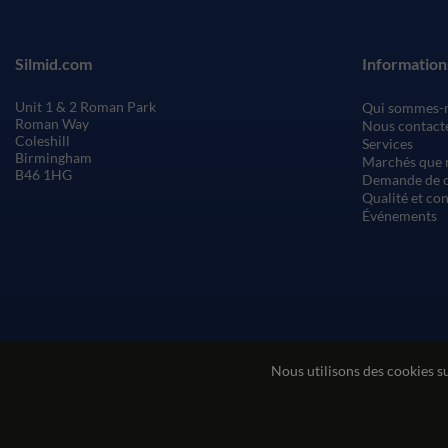
Silmid.com
Information
Unit 1 & 2 Roman Park
Qui sommes-
Roman Way
Nous contact
Coleshill
Services
Birmingham
Marchés que 
B46 1HG
Demande de c
Qualité et co
Événements
Nous utilisons des cookies s