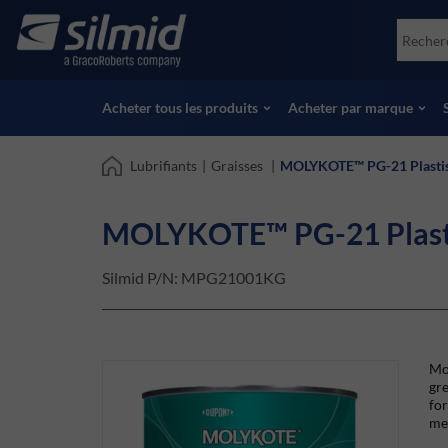
Skip
Accessories
Soco
to
Essais non destructifs (NDT)
Skydr
main
Voir tous les produits
Voir 
content
Acheter tous les produits
Acheter par marque
Lubrifiants
|
Graisses
|
MOLYKOTE™ PG-21 Plastisl
MOLYKOTE™ PG-21 Plastis
Silmid P/N:
MPG21001KG
Mol
gre
for
me