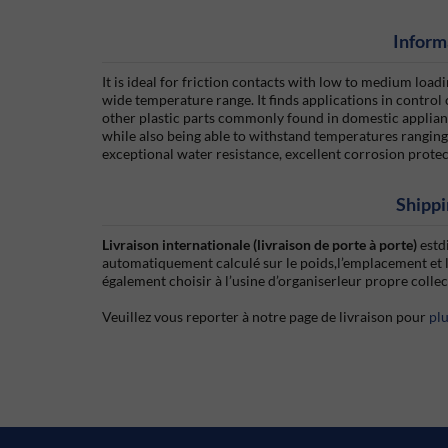
Inform
It is ideal for friction contacts with low to medium loa
wide temperature range. It finds applications in control
other plastic parts commonly found in domestic appliance
while also being able to withstand temperatures ranging
exceptional water resistance, excellent corrosion protec
Shippi
Livraison internationale (livraison de porte à porte)
estd
automatiquement calculé sur le poids,l’emplacement et 
également choisir à l’usine d’organiserleur propre colle
Veuillez vous reporter à notre page de livraison pour
pl