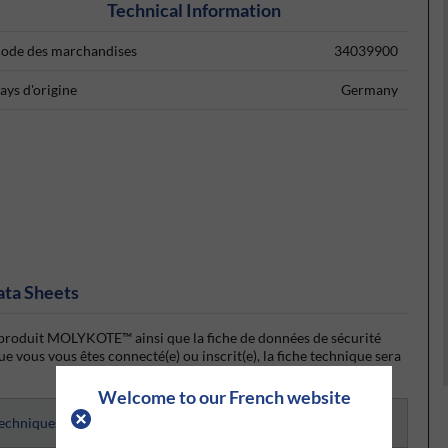
Technical Information
ode des marchandises
34039900
ays d'origine
Germany
ata Sheets
u produit MOLYKOTE™ ainsi que la fiche de données de sécurité
vous vous êtes connecté(e) ou inscrit(e), la fiche technique sera
Welcome to our French website
techniques