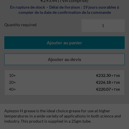
€293.44
(TVA comprise)
En rupture de stock – Délai de livraison : 19 jours ouvrables à
compter de la date de confirmation de la commande
Quantity required
Ajouter au panier
10+
€232.30
+ TVA
20+
€226.18
+ TVA
40+
€220.07
+ TVA
Apiezon H grease is the ideal choice grease for use at higher
temperatures in a wide variety of applications in both science and
industry. This product is supplied in a 25gm tube.