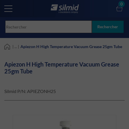
Skip
0
to
main
content
Rechercher
| ... |
Apiezon H High Temperature Vacuum Grease 25gm Tube
Apiezon H High Temperature Vacuum Grease
25gm Tube
Silmid P/N:
APIEZONH25