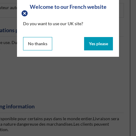
Welcome to our French website
uteur autorisé des traitements de surface, nettoyants et
Do you want to use our UK site?
ations produits
 use. Due to their fineness, the graphite particles will remain in
No thanks
Yes please
.
ng information
isponible pour certains pays dans le monde entier.Livraison sera
la nature dangereuse des marchandises.Les clients peuvent
ction.