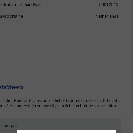
ode des marchandises
38012010
ays d'origine
Netherlands
ata Sheets
produit Bonderite ainsi que la fiche de données de sécurité (SDS)
s êtes connecté(e) ou inscrit(e), la fiche technique sera visible et
techniques