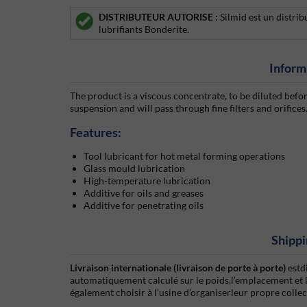
DISTRIBUTEUR AUTORISE :
Silmid est un distrib
lubrifiants Bonderite.
Inform
The product is a viscous concentrate, to be diluted before
suspension and will pass through fine filters and orifices
Features:
Tool lubricant for hot metal forming operations
Glass mould lubrication
High-temperature lubrication
Additive for oils and greases
Additive for penetrating oils
Shippi
Livraison internationale (livraison de porte à porte)
estd
automatiquement calculé sur le poids,l’emplacement et 
également choisir à l’usine d’organiserleur propre colle