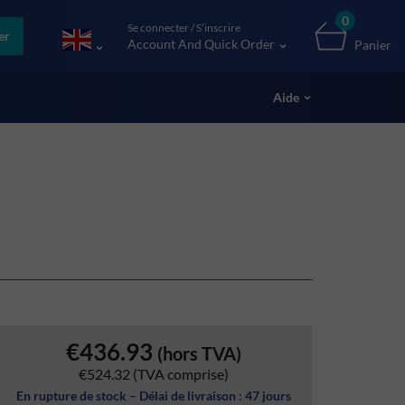
0
Se connecter / S’inscrire
er
Account And Quick Order
Panier
Aide
€436.93
(hors TVA)
€524.32
(TVA comprise)
En rupture de stock – Délai de livraison : 47 jours