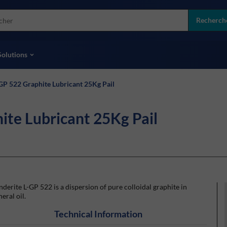
more
ol
Recherch
toutes les marques
Solutions
GP 522 Graphite Lubricant 25Kg Pail
ite Lubricant 25Kg Pail
derite L-GP 522 is a dispersion of pure colloidal graphite in
eral oil.
Technical Information