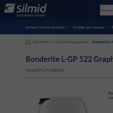
Skip
Accessories
Soco
to
Essais non destructifs (NDT)
Skydr
main
Voir tous les produits
Voir 
content
Acheter tous les produits
Acheter par marque
Lubrifiants
|
Lubrifiants de graphite
|
Bonderite L-
Bonderite L-GP 522 Graph
Silmid P/N:
P1400185
Bon
min