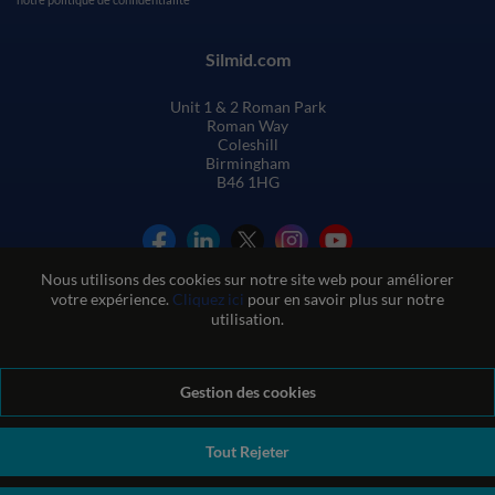
Silmid.com
Unit 1 & 2 Roman Park
Roman Way
Coleshill
Birmingham
B46 1HG
Nous utilisons des cookies sur notre site web pour améliorer
votre expérience.
Cliquez ici
pour en savoir plus sur notre
utilisation.
Conditions générales de vente
Gestion des cookies
Conditions d'utilisation du site web
Politique de confidentialité et de cookies
Politique de qualité
Politique environnementale
Politique REACH
Tout Rejeter
Déclaration sur l'esclavage moderne
© Sil-Mid 2026 Company registration number: 1460851. VAT