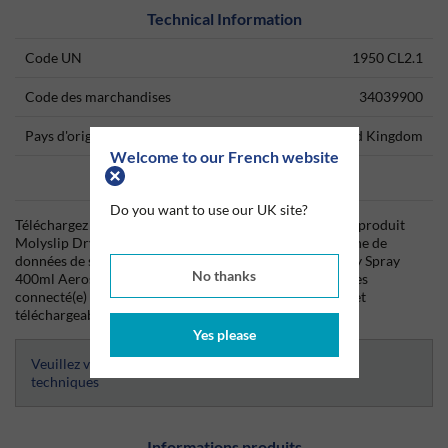
Technical Information
Code UN
1950 CL2.1
Code des marchandises
34039900
Pays d'origine
United Kingdom
Welcome to our French website
Data Sheets
Do you want to use our UK site?
Téléchargez dès aujourd'hui la fiche technique (TDS) du produit
Molyslip Dry Moly Spray 400ml Aerosol ainsi que la fiche de
données de sécurité (SDS) du produit Molyslip Dry Moly Spray
No thanks
400ml Aerosol depuis Silmid. Une fois que vous vous êtes
connecté(e) ou inscrit(e), la fiche technique sera visible et
téléchargeable.
Yes please
Veuillez vous connecter afin d’avoir accès aux fiches
techniques
Informations produits