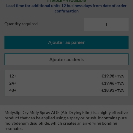
In Stock - 4 Available
Lead time for additional units 12 business days from date of order
confirmation
Quantity required
Ajouter au panier
12+
€19.98
+ TVA
24+
€19.46
+ TVA
48+
€18.93
+ TVA
Molyslip Dry Moly Spray ADF (Air Drying Film) is a highly effective
product that can be applied using a spray or brush. It contains pure
molybdenum disulphide, which creates an air-drying bonding
resonates.