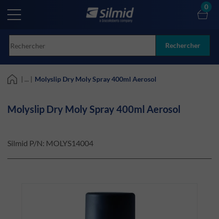
Skip
0
to
main
content
Rechercher
| ... |
Molyslip Dry Moly Spray 400ml Aerosol
Molyslip Dry Moly Spray 400ml Aerosol
Silmid P/N:
MOLYS14004