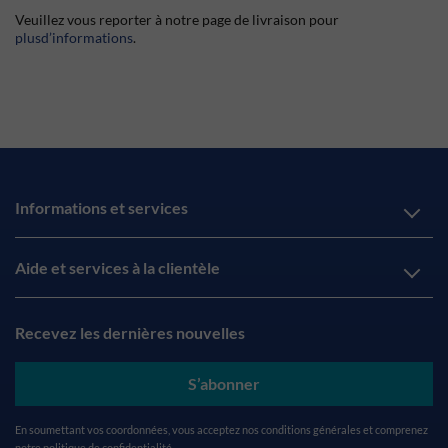
Veuillez vous reporter à notre page de livraison pour
plusd’informations
.
Informations et services
Aide et services à la clientèle
Recevez les dernières nouvelles
S’abonner
En soumettant vos coordonnées, vous acceptez nos
conditions générales
et comprenez
notre
politique de confidentialité