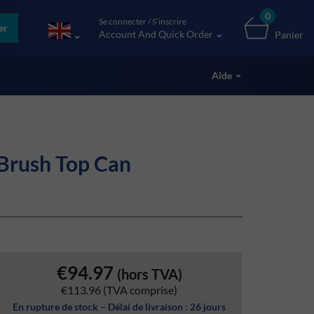
0
Se connecter / S’inscrire
er
Account And Quick Order
Panier
Aide
 Brush Top Can
€94.97
(hors TVA)
€113.96
(TVA comprise)
En rupture de stock – Délai de livraison : 26 jours