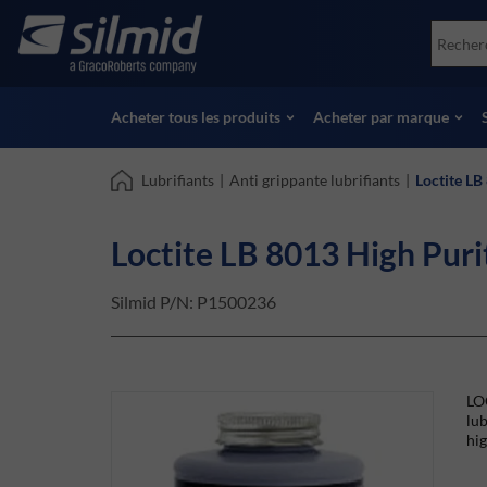
Skip
Accessories
Soco
to
Essais non destructifs (NDT)
Skydr
main
Voir tous les produits
Voir 
content
Acheter tous les produits
Acheter par marque
Lubrifiants
|
Anti grippante lubrifiants
|
Loctite LB
Loctite LB 8013 High Puri
Silmid P/N:
P1500236
LOC
lub
hig