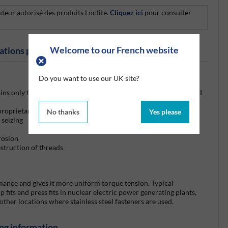
uteur autorisé des produits Loctite.
Cliquez ici
pour consulter
Welcome to our French website
ations produits
Do you want to use our UK site?
ns only trace levels of halogens, sulphur, copper, aluminium and
proprietary alloys
No thanks
Yes please
 seizing
rosion
estruction of threads
rmance and gives it more uniform torque tension. Typical
lip fits and press fits in nuclear electric power generating plants,
other locations where stainless steel fasteners are used.
ng information