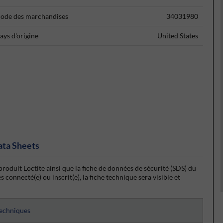
ode des marchandises
34031980
ays d'origine
United States
ata Sheets
roduit Loctite ainsi que la fiche de données de sécurité (SDS) du
 connecté(e) ou inscrit(e), la fiche technique sera visible et
techniques