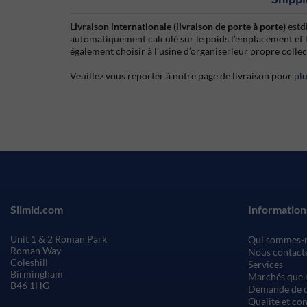
Livraison internationale (livraison de porte à porte)
estd
automatiquement calculé sur le poids,l’emplacement et 
également choisir à l’usine d’organiserleur propre colle
Veuillez vous reporter à notre page de livraison pour
pl
Silmid.com
Information
Unit 1 & 2 Roman Park
Qui sommes-
Roman Way
Nous contact
Coleshill
Services
Birmingham
Marchés que 
B46 1HG
Demande de c
Qualité et co