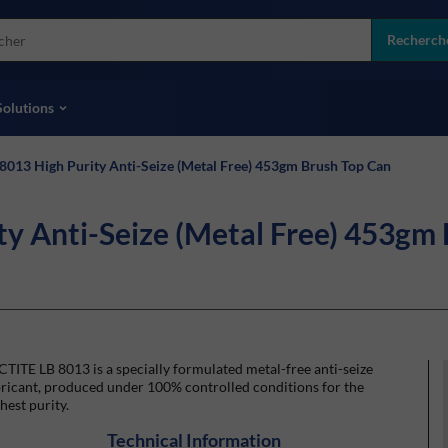
more
ol
Recherch
toutes les marques
Solutions
 8013 High Purity Anti-Seize (Metal Free) 453gm Brush Top Can
ty Anti-Seize (Metal Free) 453gm
TITE LB 8013 is a specially formulated metal-free anti-seize
ricant, produced under 100% controlled conditions for the
hest purity.
Technical Information