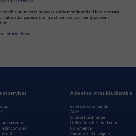
isponible pour certains pays dans le monde entier.Livraison sera
la nature dangereuse des marchandises.Les clients peuvent
ction.
usd’informations
.
s et services
Aide et services à la clientèle
nous
Suivre la commande
er
Aide
Support technique
nous servons
Utilisation de Silmid.com
rédit complet
Commencer
nformité
Parcourir et naviguer