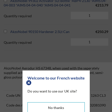
AkzoNobel 99302 Activator 5Lt Bottle *ABP4-2130 *AIMS 04-
04-003 *AIMS 04-04-040 *AIMS 04-04-041
€213.79
Quantity required
AkzoNobel 90150 Hardener 2.5Lt Can
€250.29
Quantity required
AkzoNobel Aerodur HS 67348, when used with the seperately
supplied activator and hardener, forms a three component, semi-
gloss polyurethane finish for interior use.
Welcome to our French website
Technical Information
Do you want to use our UK site?
Code UN
1263 CL3
Code des marchandises
32081090
No thanks