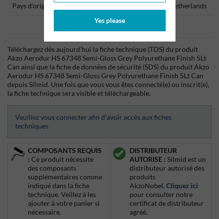
Pays d'origine
Netherlands
Yes please
Data Sheets
Téléchargez dès aujourd'hui la fiche technique (TDS) du produit
Akzo Aerodur HS 67348 Semi-Gloss Grey Polyurethane Finish 5Lt
Can ainsi que la fiche de données de sécurité (SDS) du produit Akzo
Aerodur HS 67348 Semi-Gloss Grey Polyurethane Finish 5Lt Can
depuis Silmid. Une fois que vous vous êtes connecté(e) ou inscrit(e),
la fiche technique sera visible et téléchargeable.
Veuillez vous connecter afin d’avoir accès aux fiches
techniques
COMPOSANTS REQUIS
DISTRIBUTEUR
:
Ce produit nécessite
AUTORISE :
Silmid est un
des composants
distributeur autorisé des
supplémentaires comme
produits
indiqué dans la fiche
AkzoNobel.
Cliquez ici
technique. Veillez à les
pour consulter notre
ajouter à votre panier si
certificat de distributeur
nécessaire.
agréé.