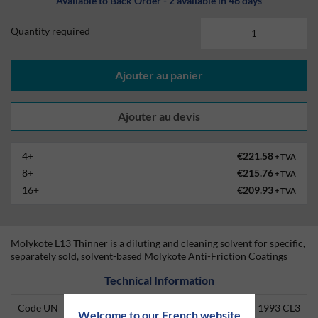
Available to Back Order - 2 available in 46 days
Quantity required
Ajouter au panier
4+
€221.58
+ TVA
8+
€215.76
+ TVA
16+
€209.93
+ TVA
Molykote L13 Thinner is a diluting and cleaning solvent for specific,
separately sold, solvent-based Molykote Anti-Friction Coatings
Technical Information
Code UN
1993 CL3
Welcome to our French website