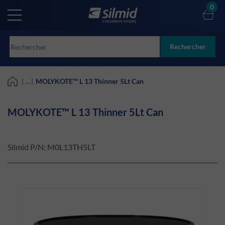
Skip
0
to
main
content
Rechercher
| ... |
MOLYKOTE™ L 13 Thinner 5Lt Can
MOLYKOTE™ L 13 Thinner 5Lt Can
Silmid P/N:
M0L13TH5LT