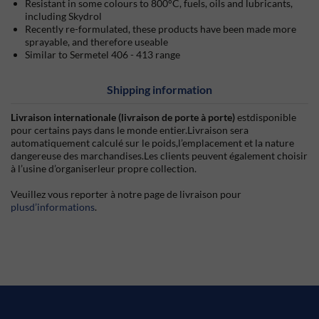
Resistant in some colours to 800°C, fuels, oils and lubricants,
including Skydrol
Recently re-formulated, these products have been made more
sprayable, and therefore useable
Similar to Sermetel 406 - 413 range
Shipping information
Livraison internationale (livraison de porte à porte)
estdisponible
pour certains pays dans le monde entier.Livraison sera
automatiquement calculé sur le poids,l’emplacement et la nature
dangereuse des marchandises.Les clients peuvent également choisir
à l’usine d’organiserleur propre collection.
Veuillez vous reporter à notre page de livraison pour
plusd’informations
.