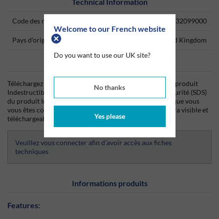
Technical Information
Code des marchandises
32099000
Welcome to our French website
Pays d'origine
United Kingdom
Do you want to use our UK site?
Data Sheets
Téléchargez dès aujourd'hui la fiche technique (TDS) du produit
No thanks
Indestructible Paint ainsi que la fiche de données de sécurité (SDS)
du produit Indestructible Paint depuis Silmid. Une fois que vous
vous êtes connecté(e) ou inscrit(e), la fiche technique sera visible et
Yes please
téléchargeable.
Veuillez vous connecter afin d’avoir accès aux fiches
techniques
Informations produits
Features: