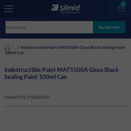
Skip
0
to
main
content
Rechercher
| ... |
Indestructible Paint MAT5500A Gloss Black Sealing Paint
100ml Can
Indestructible Paint MAT5500A Gloss Black
Sealing Paint 100ml Can
Silmid P/N:
P1400149