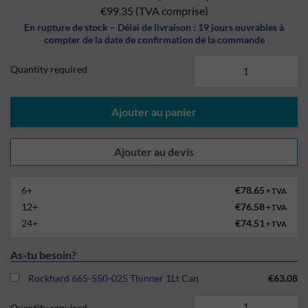
€99.35
(TVA comprise)
En rupture de stock – Délai de livraison : 19 jours ouvrables à
compter de la date de confirmation de la commande
Quantity required
Ajouter au panier
6+
€78.65
+ TVA
12+
€76.58
+ TVA
24+
€74.51
+ TVA
As-tu besoin?
Rockhard 665-550-025 Thinner 1Lt Can
€63.08
Quantity required