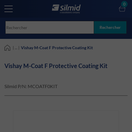
Skip
0
to
main
content
Rechercher
| ... |
Vishay M-Coat F Protective Coating Kit
Vishay M-Coat F Protective Coating Kit
Silmid P/N:
MCOATF0KIT