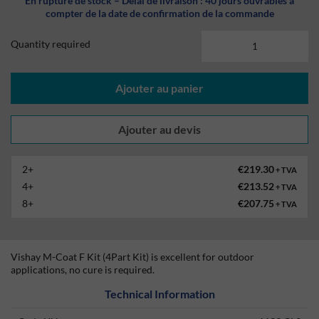
En rupture de stock – Délai de livraison : 40 jours ouvrables à
compter de la date de confirmation de la commande
Quantity required
Ajouter au panier
2+
€219.30
+ TVA
4+
€213.52
+ TVA
8+
€207.75
+ TVA
Vishay M-Coat F Kit (4Part Kit) is excellent for outdoor
applications, no cure is required.
Technical Information