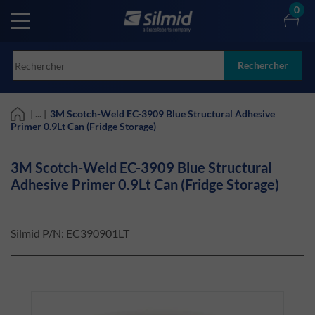
Skip
0
to
main
content
Rechercher
| ... |
3M Scotch-Weld EC-3909 Blue Structural Adhesive
Primer 0.9Lt Can (Fridge Storage)
3M Scotch-Weld EC-3909 Blue Structural
Adhesive Primer 0.9Lt Can (Fridge Storage)
Silmid P/N:
EC390901LT