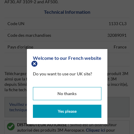
AF30, AF 3109-2 and AF500.
Technical Information
Code UN
1133 CL3
Code des marchandises
32089091
Pays d'origine
France
Welcome to our French website
Data Sheets
Téléchargez dès aujourd'hui la fiche technique (TDS) du produit 3M
Do you want to use our UK site?
ainsi que la fiche de données de sécurité (SDS) du produit 3M
depuis Silmid. Une fois que vous vous êtes connecté(e) ou inscrit(e),
la fiche technique sera visible et téléchargeable.
No thanks
Veuillez vous connecter afin d’avoir accès aux fiches
techniques
Yes please
DISTRIBUTEUR AUTORISE :
Silmid est un distributeur
autorisé des produits 3M Aerospace.
Cliquez ici
pour