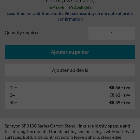
€11.18
(TVA comprise)
In Stock - 10 Available
Lead time for additional units 96 business days from date of order
confirmation
Quantity required
Ajouter au panier
12+
€8.86
+ TVA
24+
€8.62
+ TVA
48+
€8.39
+ TVA
Sprayon SP3100 Series Carton Stencil Inks are highly opaque and
fast drying. Formulated for stenciling and marking a wide variety of
surfaces. Bold, high-contrast colors leave a sharp, clean edge