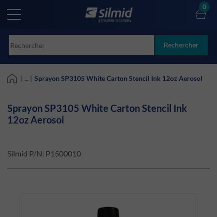
Skip
0
to
main
content
Rechercher
| ... |
Sprayon SP3105 White Carton Stencil Ink 12oz Aerosol
Sprayon SP3105 White Carton Stencil Ink
12oz Aerosol
Silmid P/N:
P1500010