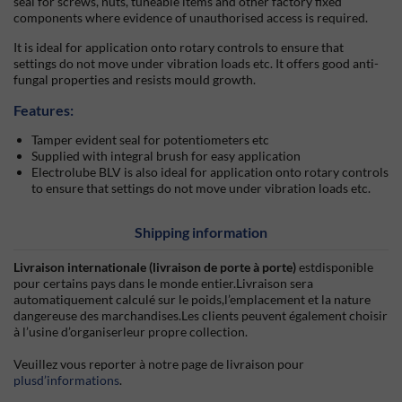
seal for screws, nuts, tuneable items and other factory fixed
components where evidence of unauthorised access is required.
It is ideal for application onto rotary controls to ensure that
settings do not move under vibration loads etc. It offers good anti-
fungal properties and resists mould growth.
Features:
Tamper evident seal for potentiometers etc
Supplied with integral brush for easy application
Electrolube BLV is also ideal for application onto rotary controls
to ensure that settings do not move under vibration loads etc.
Shipping information
Livraison internationale (livraison de porte à porte)
estdisponible
pour certains pays dans le monde entier.Livraison sera
automatiquement calculé sur le poids,l’emplacement et la nature
dangereuse des marchandises.Les clients peuvent également choisir
à l’usine d’organiserleur propre collection.
Veuillez vous reporter à notre page de livraison pour
plusd’informations
.