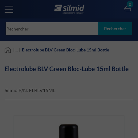
Skip
0
to
main
content
Rechercher
| ... |
Electrolube BLV Green Bloc-Lube 15ml Bottle
Electrolube BLV Green Bloc-Lube 15ml Bottle
Silmid P/N:
ELBLV15ML