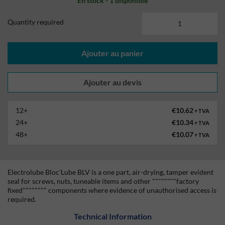
En stock - 1 disponible
Quantity required
Ajouter au panier
12+
€10.62
+ TVA
24+
€10.34
+ TVA
48+
€10.07
+ TVA
Electrolube Bloc'Lube BLV is a one part, air-drying, tamper evident
seal for screws, nuts, tuneable items and other """"""""factory
fixed"""""""" components where evidence of unauthorised access is
required.
Technical Information