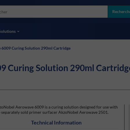
more
ol
Recherch
toutes les marques
Solutions
6009 Curing Solution 290ml Cartridge
 Curing Solution 290ml Cartridg
zoNobel Aerowave 6009 is a curing solution designed for use with
e separately sold primer surfacer AkzoNobel Aerowave 2501.
Technical Information