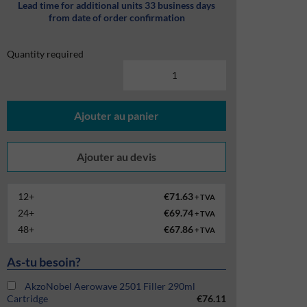
Lead time for additional units 33 business days
from date of order confirmation
Quantity required
Ajouter au panier
12+
€71.63
+ TVA
24+
€69.74
+ TVA
48+
€67.86
+ TVA
As-tu besoin?
AkzoNobel Aerowave 2501 Filler 290ml
Cartridge
€76.11