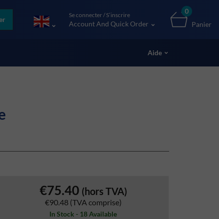
0
Se connecter / S’inscrire
er
Account And Quick Order
Panier
Aide
e
€75.40
(hors TVA)
€90.48
(TVA comprise)
In Stock - 18 Available