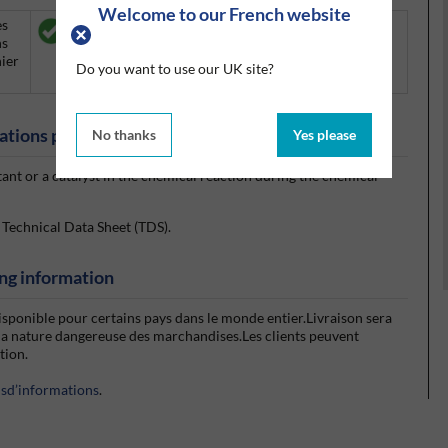
Welcome to our French website
es
DISTRIBUTEUR AUTORISE :
Silmid est un
ns
distributeur autorisé des produits
nier
AkzoNobel.
Cliquez ici
pour consulter notre
Do you want to use our UK site?
certificat de distributeur agréé.
ations produits
No thanks
Yes please
ant or a catalyst in the chemical reaction during the chemical
 Technical Data Sheet (TDS).
ng information
isponible pour certains pays dans le monde entier.Livraison sera
la nature dangereuse des marchandises.Les clients peuvent
ction.
usd’informations
.