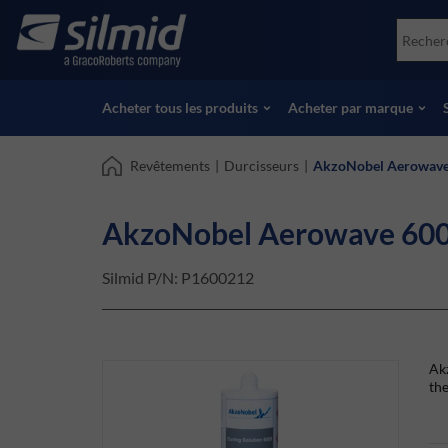
Skip
Accessories
Soco
to
Essais non destructifs (NDT)
Skydr
main
Voir tous les produits
Voir 
content
Acheter tous les produits
Acheter par marque
Revêtements
|
Durcisseurs
|
AkzoNobel Aerowave 
AkzoNobel Aerowave 6009
Silmid P/N:
P1600212
Ak
th