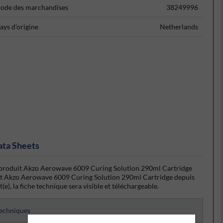
ode des marchandises
38249996
ays d'origine
Netherlands
ata Sheets
du produit Akzo Aerowave 6009 Curing Solution 290ml Cartridge
duit Akzo Aerowave 6009 Curing Solution 290ml Cartridge depuis
(e), la fiche technique sera visible et téléchargeable.
techniques