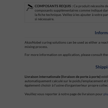
COMPOSANTS REQUIS :
Ce produit nécessite d
composants supplémentaires comme indiqué da
la fiche technique. Veillez à les ajouter à votre pa
si nécessaire.
Inform
AkzoNobel curing solutions can be used as either a react
mixing process.
For more information on application, please consult the
Shippi
Livraison internationale (livraison de porte à porte)
estd
automatiquement calculé sur le poids,l’emplacement et 
également choisir à l’usine d’organiserleur propre colle
Veuillez vous reporter à notre page de livraison pour
pl