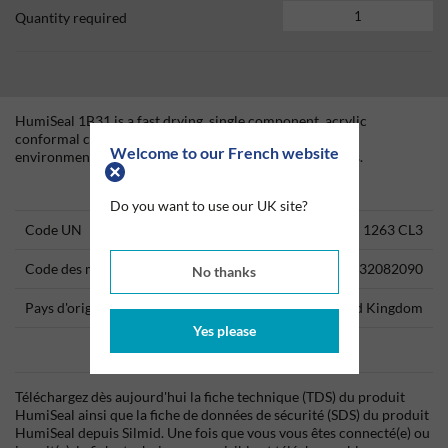
Quantity required
HumiSeal 1B31 is a fast drying, single component, acrylic
conformal coating that provides excellent moisture and
Welcome to our French website
environmental protection for printed circuit assemblies.
Technical Information
Do you want to use our UK site?
Code UN
1263 CL3
Code des marchandises
32082090
No thanks
Pays d'origine
United Kingdom
Yes please
Data Sheets
Téléchargez dès aujourd'hui la fiche technique (TDS) du produit
HumiSeal ainsi que la fiche de données de sécurité (SDS) du produit
HumiSeal depuis Silmid. Une fois que vous vous êtes connecté(e) ou