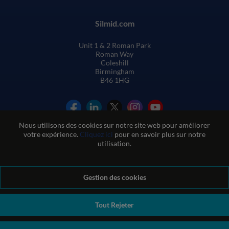
Silmid.com
Unit 1 & 2 Roman Park
Roman Way
Coleshill
Birmingham
B46 1HG
Nous utilisons des cookies sur notre site web pour améliorer
votre expérience.
Cliquez ici
pour en savoir plus sur notre
utilisation.
Conditions générales de vente
Gestion des cookies
Conditions d'utilisation du site web
Politique de confidentialité et de cookies
Politique de qualité
Politique environnementale
Politique REACH
Tout Rejeter
Déclaration sur l'esclavage moderne
© Sil-Mid 2026 Company registration number: 1460851. VAT