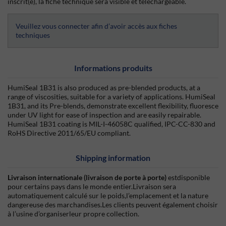
inscrit(e), la fiche technique sera visible et téléchargeable.
Veuillez vous connecter afin d’avoir accès aux fiches
techniques
Informations produits
HumiSeal 1B31 is also produced as pre-blended products, at a
range of viscosities, suitable for a variety of applications. HumiSeal
1B31, and its Pre-blends, demonstrate excellent flexibility, fluoresce
under UV light for ease of inspection and are easily repairable.
HumiSeal 1B31 coating is MIL-I-46058C qualified, IPC-CC-830 and
RoHS Directive 2011/65/EU compliant.
Shipping information
Livraison internationale (livraison de porte à porte)
estdisponible
pour certains pays dans le monde entier.Livraison sera
automatiquement calculé sur le poids,l’emplacement et la nature
dangereuse des marchandises.Les clients peuvent également choisir
à l’usine d’organiserleur propre collection.