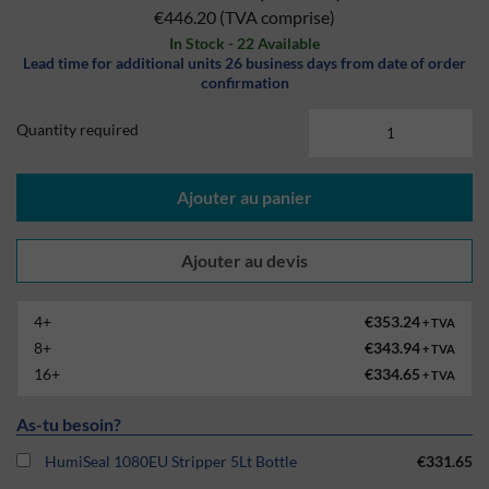
€446.20
(TVA comprise)
In Stock - 22 Available
Lead time for additional units 26 business days from date of order
confirmation
Quantity required
Ajouter au panier
4+
€353.24
+ TVA
8+
€343.94
+ TVA
16+
€334.65
+ TVA
As-tu besoin?
HumiSeal 1080EU Stripper 5Lt Bottle
€331.65