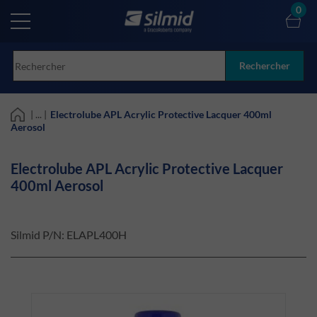
Skip
0
to
main
content
Rechercher
| ... |
Electrolube APL Acrylic Protective Lacquer 400ml
Aerosol
Electrolube APL Acrylic Protective Lacquer
400ml Aerosol
Silmid P/N:
ELAPL400H