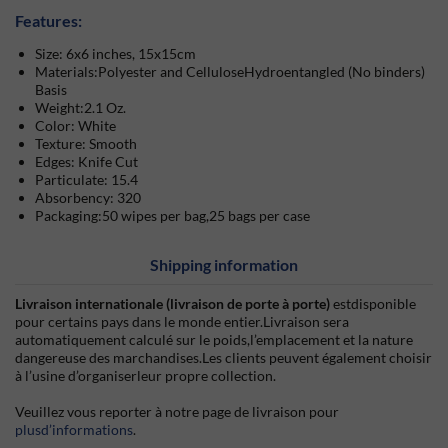
Features:
Size: 6x6 inches, 15x15cm
Materials:Polyester and CelluloseHydroentangled (No binders)
Basis
Weight:2.1 Oz.
Color: White
Texture: Smooth
Edges: Knife Cut
Particulate: 15.4
Absorbency: 320
Packaging:50 wipes per bag,25 bags per case
Shipping information
Livraison internationale (livraison de porte à porte)
estdisponible
pour certains pays dans le monde entier.Livraison sera
automatiquement calculé sur le poids,l’emplacement et la nature
dangereuse des marchandises.Les clients peuvent également choisir
à l’usine d’organiserleur propre collection.
Veuillez vous reporter à notre page de livraison pour
plusd’informations
.