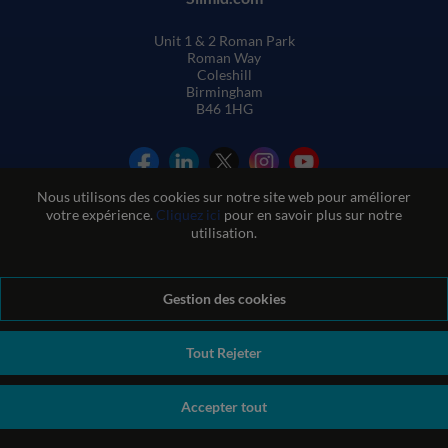
Unit 1 & 2 Roman Park
Roman Way
Coleshill
Birmingham
B46 1HG
Nous utilisons des cookies sur notre site web pour améliorer
votre expérience.
Cliquez ici
pour en savoir plus sur notre
utilisation.
Conditions générales de vente
Gestion des cookies
Conditions d'utilisation du site web
Politique de confidentialité et de cookies
Politique de qualité
Politique environnementale
Politique REACH
Tout Rejeter
Déclaration sur l'esclavage moderne
© Sil-Mid 2026 Company registration number: 1460851. VAT
Accepter tout
number: GB 338 0755 48
|
ecommerce by red