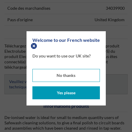
Code des marchandises
34039900
Pays d'origine
United Kingdom
Data Sheets
Welcome to our French website
Téléchargez dès aujourd'hui la fiche technique (TDS) du produit
Electrolube ainsi que la fiche de données de sécurité (SDS) du
Do you want to use our UK site?
produit Electrolube depuis Silmid. Une fois que vous vous êtes
connecté(e) ou inscrit(e), la fiche technique sera visible et
téléchargeable.
No thanks
Veuillez vous connecter afin d’avoir accès aux fiches
techniques
Yes please
Informations produits
De-ionised water is ideal for small to medium quantity users of
Safewash cleaning solutions, to give a final polish to circuit boards
and assemblies which have been cleaned and rinsed in tap water.