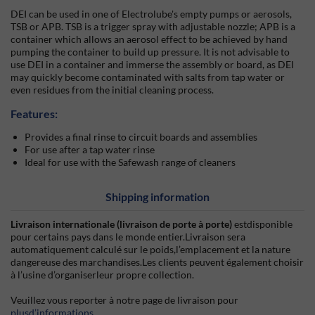
DEI can be used in one of Electrolube's empty pumps or aerosols,
TSB or APB. TSB is a trigger spray with adjustable nozzle; APB is a
container which allows an aerosol effect to be achieved by hand
pumping the container to build up pressure. It is not advisable to
use DEI in a container and immerse the assembly or board, as DEI
may quickly become contaminated with salts from tap water or
even residues from the initial cleaning process.
Features:
Provides a final rinse to circuit boards and assemblies
For use after a tap water rinse
Ideal for use with the Safewash range of cleaners
Shipping information
Livraison internationale (livraison de porte à porte)
estdisponible
pour certains pays dans le monde entier.Livraison sera
automatiquement calculé sur le poids,l’emplacement et la nature
dangereuse des marchandises.Les clients peuvent également choisir
à l’usine d’organiserleur propre collection.
Veuillez vous reporter à notre page de livraison pour
plusd’informations
.