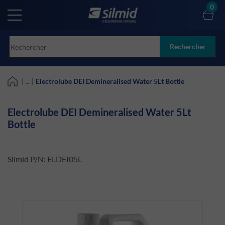
Skip
0
to
main
content
Rechercher
| ... |
Electrolube DEI Demineralised Water 5Lt Bottle
Electrolube DEI Demineralised Water 5Lt
Bottle
Silmid P/N:
ELDEI05L