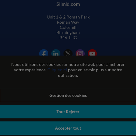
Silmid.com
Unit 1 & 2 Roman Park
Roman Way
Coleshill
Birmingham
B46 1HG
Nous utilisons des cookies sur notre site web pour améliorer
votre expérience.
Cliquez ici
pour en savoir plus sur notre
utilisation.
Conditions générales de vente
Gestion des cookies
Conditions d'utilisation du site web
Politique de confidentialité et de cookies
Politique de qualité
Politique environnementale
Politique REACH
Tout Rejeter
Déclaration sur l'esclavage moderne
© Sil-Mid 2026 Company registration number: 1460851. VAT
Accepter tout
number: GB 338 0755 48
|
ecommerce by red