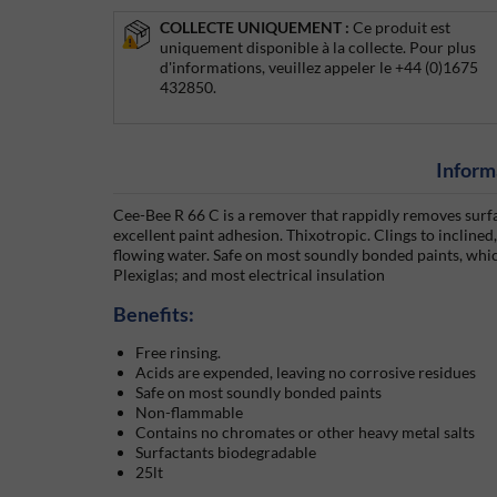
COLLECTE UNIQUEMENT :
Ce produit est
uniquement disponible à la collecte. Pour plus
d'informations, veuillez appeler le +44 (0)1675
432850.
Inform
Cee-Bee R 66 C is a remover that rappidly removes surfa
excellent paint adhesion. Thixotropic. Clings to inclined
flowing water. Safe on most soundly bonded paints, whi
Plexiglas; and most electrical insulation
Benefits:
Free rinsing.
Acids are expended, leaving no corrosive residues
Safe on most soundly bonded paints
Non-flammable
Contains no chromates or other heavy metal salts
Surfactants biodegradable
25lt