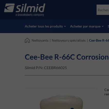
Skip
Accessories
Soco
to
Essais non destructifs (NDT)
Skydr
main
Voir tous les produits
Voir 
content
Acheter tous les produits
Acheter par marque
Nettoyants
|
Nettoyeurs spécialisés
|
Cee-Bee R-66
Cee-Bee R-66C Corrosion 
Silmid P/N:
CEEBR66025
Cee
re