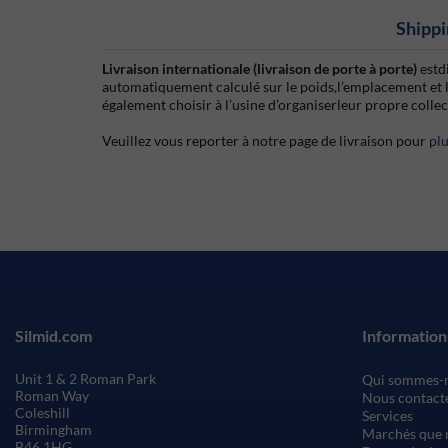
Shippi
Livraison internationale (livraison de porte à porte)
estd
automatiquement calculé sur le poids,l’emplacement et 
également choisir à l’usine d’organiserleur propre colle
Veuillez vous reporter à notre page de livraison pour
pl
Silmid.com
Information
Unit 1 & 2 Roman Park
Qui sommes-
Roman Way
Nous contact
Coleshill
Services
Birmingham
Marchés que 
B46 1HG