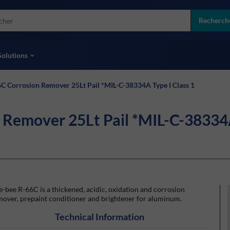
more
ol
Recherch
toutes les marques
Solutions
C Corrosion Remover 25Lt Pail *MIL-C-38334A Type I Class 1
Remover 25Lt Pail *MIL-C-38334A
-bee R-66C is a thickened, acidic, oxidation and corrosion
mover, prepaint conditioner and brightener for aluminum.
Technical Information