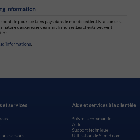
ng information
isponible pour certains pays dans le monde entier.Livraison sera
la nature dangereuse des marchandises.Les clients peuvent
ction.
usd’informations
.
s et services
Aide et services à la clientèle
nous
Suivre la commande
er
Aide
Support technique
nous servons
Utilisation de Silmid.com