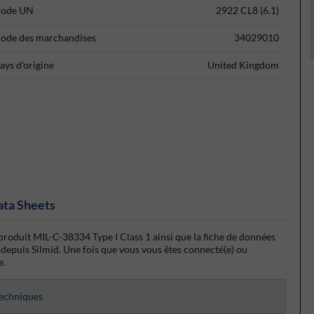
ode UN
2922 CL8 (6.1)
ode des marchandises
34029010
ays d'origine
United Kingdom
ata Sheets
produit MIL-C-38334 Type I Class 1 ainsi que la fiche de données
 depuis Silmid. Une fois que vous vous êtes connecté(e) ou
e.
techniques