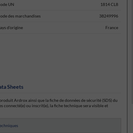
ode UN
1814 CL8
ode des marchandises
38249996
ays d'origine
France
ata Sheets
produit Ardrox ainsi que la fiche de données de sécurité (SDS) du
 connecté(e) ou inscrit(e), la fiche technique sera visible et
techniques