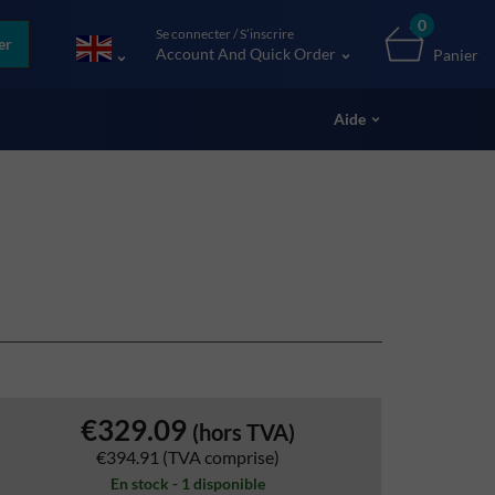
0
Se connecter / S’inscrire
er
Account And Quick Order
Panier
Aide
€329.09
(hors TVA)
€394.91
(TVA comprise)
En stock - 1 disponible