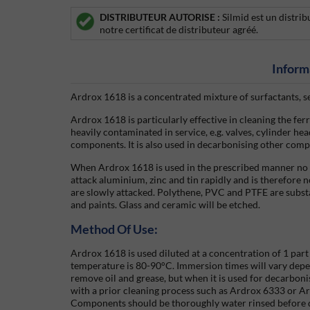
DISTRIBUTEUR AUTORISE :
Silmid est un distri
notre certificat de distributeur agréé.
Inform
Ardrox 1618 is a concentrated mixture of surfactants, se
Ardrox 1618 is particularly effective in cleaning the fe
heavily contaminated in service, e.g. valves, cylinder he
components. It is also used in decarbonising other com
When Ardrox 1618 is used in the prescribed manner no sig
attack aluminium, zinc and tin rapidly and is therefore 
are slowly attacked. Polythene, PVC and PTFE are subst
and paints. Glass and ceramic will be etched.
Method Of Use:
Ardrox 1618 is used diluted at a concentration of 1 par
temperature is 80-90°C. Immersion times will vary depe
remove oil and grease, but when it is used for decarboni
with a prior cleaning process such as Ardrox 6333 or Ard
Components should be thoroughly water rinsed before d