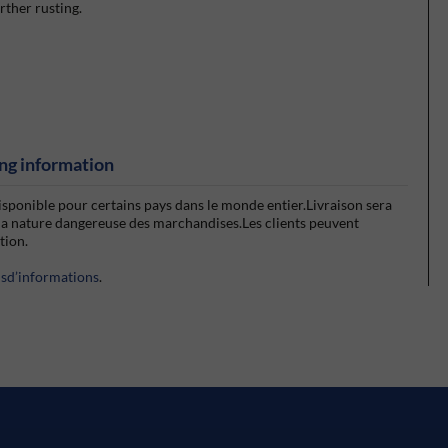
ther rusting.
ng information
isponible pour certains pays dans le monde entier.Livraison sera
la nature dangereuse des marchandises.Les clients peuvent
ction.
usd’informations
.