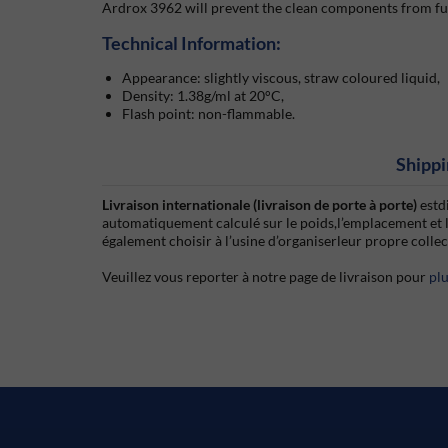
Ardrox 3962 will prevent the clean components from fur
Technical Information:
Appearance: slightly viscous, straw coloured liquid,
Density: 1.38g/ml at 20°C,
Flash point: non-flammable.
Shippi
Livraison internationale (livraison de porte à porte)
estd
automatiquement calculé sur le poids,l’emplacement et 
également choisir à l’usine d’organiserleur propre colle
Veuillez vous reporter à notre page de livraison pour
pl