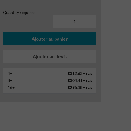
Quantity required
Ajouter au panier
4+
€312.63
+ TVA
8+
€304.41
+ TVA
16+
€296.18
+ TVA