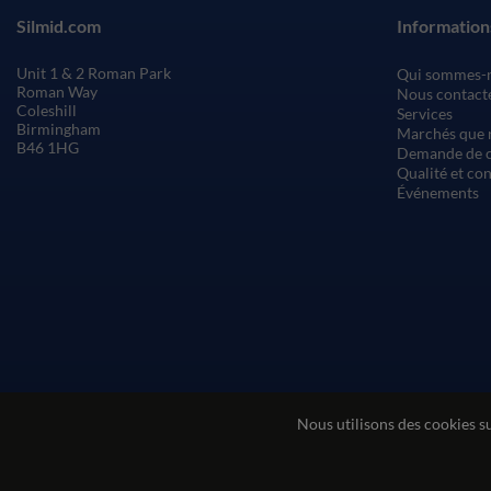
Silmid.com
Information
Unit 1 & 2 Roman Park
Qui sommes-
Roman Way
Nous contact
Coleshill
Services
Birmingham
Marchés que 
B46 1HG
Demande de c
Qualité et co
Événements
Nous utilisons des cookies s
Conditions générales de vente
Conditions d'utilisatio