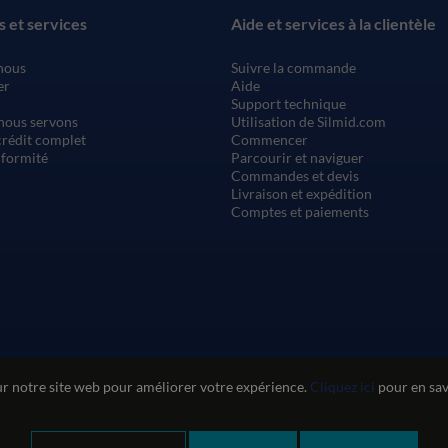
s et services
Aide et services à la clientèle
nous
Suivre la commande
er
Aide
Support technique
nous servons
Utilisation de Silmid.com
rédit complet
Commencer
nformité
Parcourir et naviguer
Commandes et devis
Livraison et expédition
Comptes et paiements
ur notre site web pour améliorer votre expérience.
Cliquez ici
pour en savo
n du site web
Politique de confidentialité et de cookies
Politique de qu
Déclaration sur l'esclavage moderne