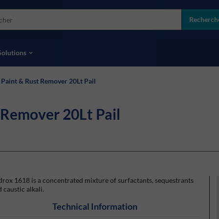
more
ol
Recherch
toutes les marques
Solutions
Paint & Rust Remover 20Lt Pail
 Remover 20Lt Pail
rox 1618 is a concentrated mixture of surfactants, sequestrants
 caustic alkali.
Technical Information