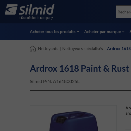
Skip
Accessories
Soco
to
Essais non destructifs (NDT)
Skydr
main
Voir tous les produits
Voir 
content
Acheter tous les produits
Acheter par marque
Nettoyants
|
Nettoyeurs spécialisés
|
Ardrox 1618 
Ardrox 1618 Paint & Rust
Silmid P/N:
A16180025L
Ard
and