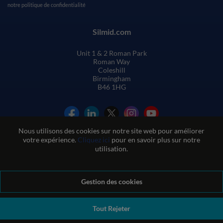
notre
politique de confidentialité
Silmid.com
Unit 1 & 2 Roman Park
Roman Way
Coleshill
Birmingham
B46 1HG
Nous utilisons des cookies sur notre site web pour améliorer
votre expérience.
Cliquez ici
pour en savoir plus sur notre
utilisation.
Conditions générales de vente
Gestion des cookies
Conditions d'utilisation du site web
Politique de confidentialité et de cookies
Politique de qualité
Politique environnementale
Politique REACH
Tout Rejeter
Déclaration sur l'esclavage moderne