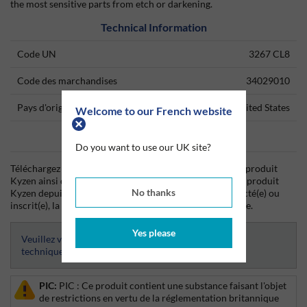
the most sensitive parts from etch or darkening.
Technical Information
Code UN
3267 CL8
Code des marchandises
34029010
Pays d'origine
United States
Welcome to our French website
Data Sheets
Do you want to use our UK site?
Téléchargez dès aujourd'hui la fiche technique (TDS) du produit
Kyzen ainsi que la fiche de données de sécurité (SDS) du produit
No thanks
Kyzen depuis Silmid. Une fois que vous vous êtes connecté(e) ou
inscrit(e), la fiche technique sera visible et téléchargeable.
Yes please
Veuillez vous connecter afin d’avoir accès aux fiches
techniques
PIC:
PIC : Ce produit contient une substance faisant l'objet
de restrictions en vertu de la réglementation britannique