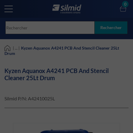
Skip
0
to
main
content
Rechercher
| ... |
Kyzen Aquanox A4241 PCB And Stencil Cleaner 25Lt
Drum
Kyzen Aquanox A4241 PCB And Stencil
Cleaner 25Lt Drum
Silmid P/N:
A42410025L