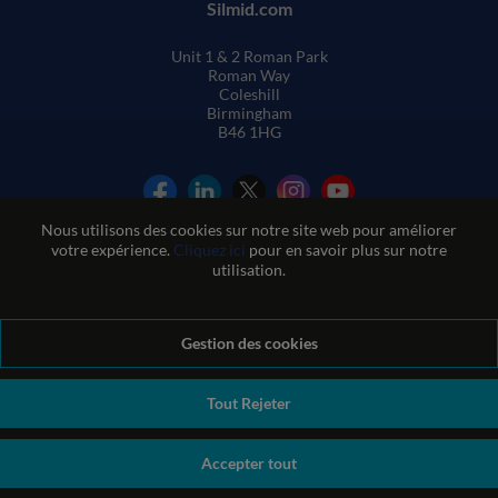
Silmid.com
Unit 1 & 2 Roman Park
Roman Way
Coleshill
Birmingham
B46 1HG
Nous utilisons des cookies sur notre site web pour améliorer
votre expérience.
Cliquez ici
pour en savoir plus sur notre
utilisation.
Conditions générales de vente
Gestion des cookies
Conditions d'utilisation du site web
Politique de confidentialité et de cookies
Politique de qualité
Politique environnementale
Politique REACH
Tout Rejeter
Déclaration sur l'esclavage moderne
© Sil-Mid 2026 Company registration number: 1460851. VAT
Accepter tout
number: GB 338 0755 48
|
ecommerce by red