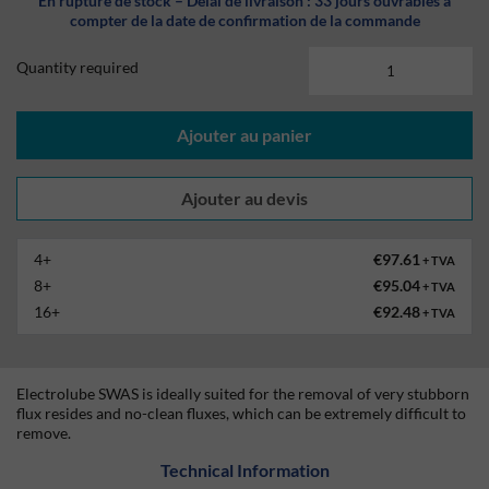
En rupture de stock – Délai de livraison : 33 jours ouvrables à
compter de la date de confirmation de la commande
Quantity required
Ajouter au panier
4+
€97.61
+ TVA
8+
€95.04
+ TVA
16+
€92.48
+ TVA
Electrolube SWAS is ideally suited for the removal of very stubborn
flux resides and no-clean fluxes, which can be extremely difficult to
remove.
Technical Information