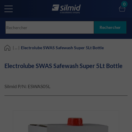
Skip
0
to
main
content
Rechercher
| ... |
Electrolube SWAS Safewash Super 5Lt Bottle
Electrolube SWAS Safewash Super 5Lt Bottle
Silmid P/N:
ESWAS05L