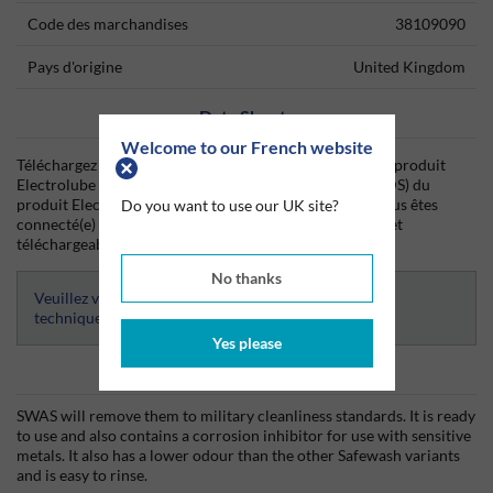
Code des marchandises
38109090
Pays d'origine
United Kingdom
Data Sheets
Welcome to our French website
Téléchargez dès aujourd'hui la fiche technique (TDS) du produit
Electrolube ainsi que la fiche de données de sécurité (SDS) du
produit Electrolube depuis Silmid. Une fois que vous vous êtes
Do you want to use our UK site?
connecté(e) ou inscrit(e), la fiche technique sera visible et
téléchargeable.
No thanks
Veuillez vous connecter afin d’avoir accès aux fiches
techniques
Yes please
Informations produits
SWAS will remove them to military cleanliness standards. It is ready
to use and also contains a corrosion inhibitor for use with sensitive
metals. It also has a lower odour than the other Safewash variants
and is easy to rinse.