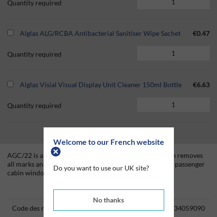
Quantity required
Alglas ALG/RCBA Antibacterial Sanitiser Wipe Sachet
€0.47
Quantity required
Alglas Visial Visual Display Unit Cleaner 150ml Bottle
€6.63
Quantity required
Welcome to our French website
AGC/22 is a highly versatile and effective product which removes
all marks and stains from both cockpit windscreens and passenger
Do you want to use our UK site?
cabin windows.
Technical Information
No thanks
Code des marchandises
34059090