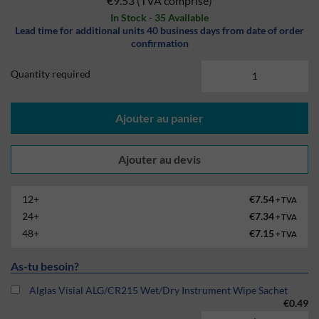
€9.53
(TVA comprise)
In Stock - 35 Available
Lead time for additional units 40 business days from date of order
confirmation
Quantity required
Ajouter au panier
12+
€7.54
+ TVA
24+
€7.34
+ TVA
48+
€7.15
+ TVA
As-tu besoin?
Alglas Visial ALG/CR215 Wet/Dry Instrument Wipe Sachet
€0.49