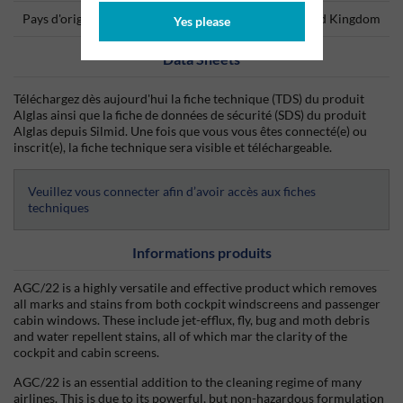
Pays d'origine
United Kingdom
Yes please
Data Sheets
Téléchargez dès aujourd'hui la fiche technique (TDS) du produit
Alglas ainsi que la fiche de données de sécurité (SDS) du produit
Alglas depuis Silmid. Une fois que vous vous êtes connecté(e) ou
inscrit(e), la fiche technique sera visible et téléchargeable.
Veuillez vous connecter afin d’avoir accès aux fiches
techniques
Informations produits
AGC/22 is a highly versatile and effective product which removes
all marks and stains from both cockpit windscreens and passenger
cabin windows. These include jet-efflux, fly, bug and moth debris
and water repellent stains, all of which mar the clarity of the
cockpit and cabin screens.
AGC/22 is an essential addition to the cleaning regime of many
airlines. This is due to its powerful, but non-hazardous formulation