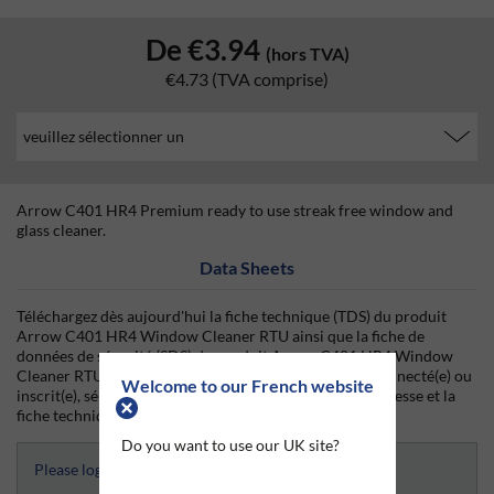
De
€3.94
(hors TVA)
€4.73
(TVA comprise)
Arrow C401 HR4 Premium ready to use streak free window and
glass cleaner.
Data Sheets
Téléchargez dès aujourd'hui la fiche technique (TDS) du produit
Arrow C401 HR4 Window Cleaner RTU ainsi que la fiche de
données de sécurité (SDS) du produit Arrow C401 HR4 Window
Cleaner RTU sur Silmid. Une fois que vous vous êtes connecté(e) ou
Welcome to our French website
inscrit(e), sélectionnez la taille du produit qui vous intéresse et la
fiche technique sera disponible en téléchargement.
Do you want to use our UK site?
Please login and select to access Datasheets