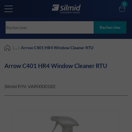
Skip
0
to
main
content
Rechercher
| ... |
Arrow C401 HR4 Window Cleaner RTU
Arrow C401 HR4 Window Cleaner RTU
Silmid P/N:
VAR0000182