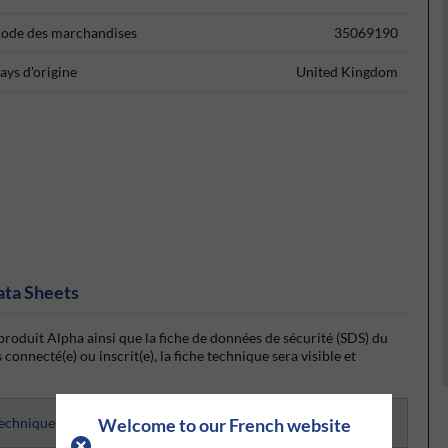
ode des marchandises
35069190
ays d'origine
United Kingdom
ata Sheets
produit Alpha ainsi que la fiche de données de sécurité (SDS) du
onnecté(e) ou inscrit(e), la fiche technique sera visible et
techniques
Welcome to our French website