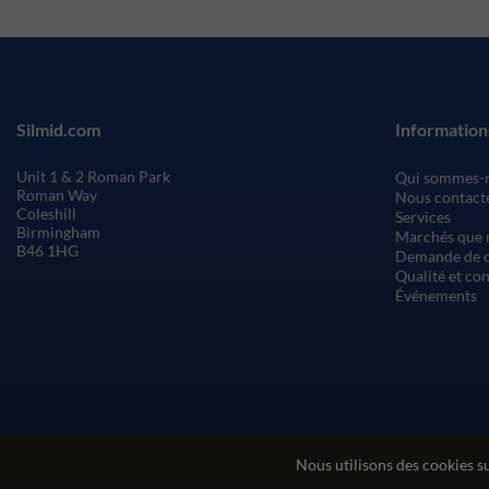
Silmid.com
Information
Unit 1 & 2 Roman Park
Qui sommes-
Roman Way
Nous contact
Coleshill
Services
Birmingham
Marchés que 
B46 1HG
Demande de c
Qualité et co
Événements
Nous utilisons des cookies s