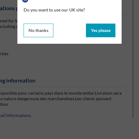
ations produits
Do you want to use our UK site?
ed for bonding vinyl sheet and tiles and felt/jute-backed floor
including concrete, wood, asphalt, hardboard, etc.
No thanks
Yes please
rties
ng information
isponible pour certains pays dans le monde entier.Livraison sera
la nature dangereuse des marchandises.Les clients peuvent
ction.
usd’informations
.