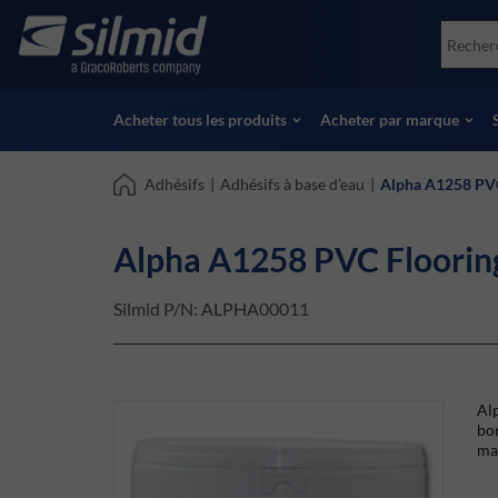
Skip
Accessories
Soco
to
Essais non destructifs (NDT)
Skydr
main
Voir tous les produits
Voir 
content
Acheter tous les produits
Acheter par marque
Adhésifs
|
Adhésifs à base d’eau
|
Alpha A1258 PVC
Alpha A1258 PVC Floorin
Silmid P/N:
ALPHA00011
Al
bon
mat