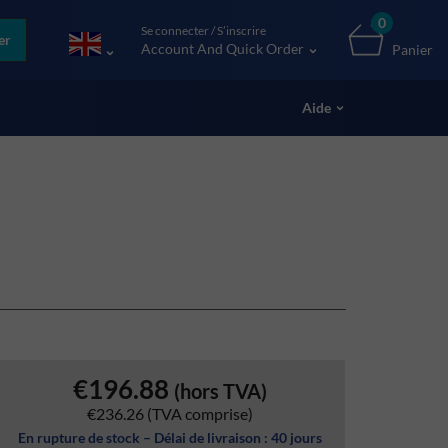
0
Se connecter / S’inscrire
er
Account And Quick Order
Panier
Aide
€196.88
(hors TVA)
€236.26
(TVA comprise)
En rupture de stock – Délai de livraison : 40 jours