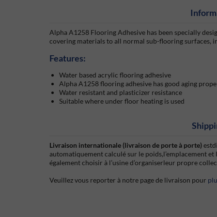
Inform
Alpha A1258 Flooring Adhesive has been specially design
covering materials to all normal sub-flooring surfaces, 
Features:
Water based acrylic flooring adhesive
Alpha A1258 flooring adhesive has good aging prope
Water resistant and plasticizer resistance
Suitable where under floor heating is used
Shippi
Livraison internationale (livraison de porte à porte)
estd
automatiquement calculé sur le poids,l’emplacement et 
également choisir à l’usine d’organiserleur propre colle
Veuillez vous reporter à notre page de livraison pour
pl