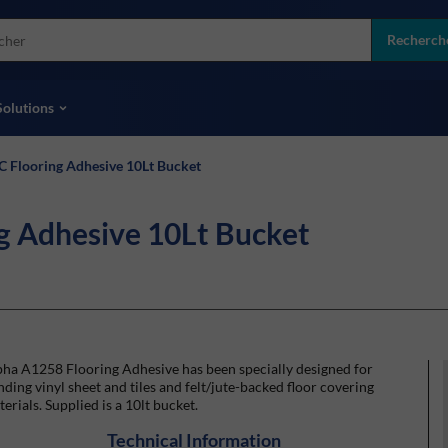
more
ol
Recherch
toutes les marques
Solutions
 Flooring Adhesive 10Lt Bucket
g Adhesive 10Lt Bucket
pha A1258 Flooring Adhesive has been specially designed for
ding vinyl sheet and tiles and felt/jute-backed floor covering
erials. Supplied is a 10lt bucket.
Technical Information