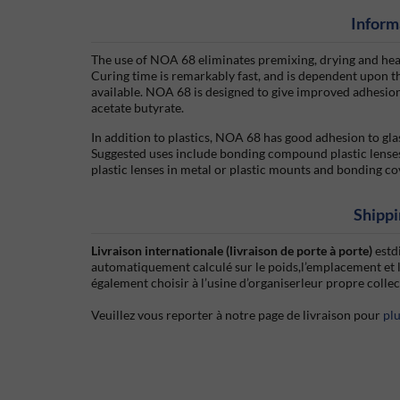
Inform
The use of NOA 68 eliminates premixing, drying and hea
Curing time is remarkably fast, and is dependent upon th
available. NOA 68 is designed to give improved adhesion
acetate butyrate.
In addition to plastics, NOA 68 has good adhesion to gl
Suggested uses include bonding compound plastic lenses,
plastic lenses in metal or plastic mounts and bonding co
Shippi
Livraison internationale (livraison de porte à porte)
estd
automatiquement calculé sur le poids,l’emplacement et 
également choisir à l’usine d’organiserleur propre colle
Veuillez vous reporter à notre page de livraison pour
pl