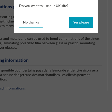
Do you want to use our UK site?
ations produits
t curing operations common to other optical adhesive systems.
e thickness applied and the amount of ultraviolet light energy
No thanks
Yes please
 to many plastics such as acrylic, polycarbonate and cellulose
ass and metals and can be used to bond combinations of the three.
 laminating polarized film between glass or plastic, mounting
ver glasses.
ng information
isponible pour certains pays dans le monde entier.Livraison sera
la nature dangereuse des marchandises.Les clients peuvent
ction.
usd’informations
.