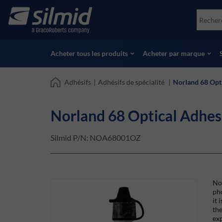
Skip
Accessories
Soco
to
Essais non destructifs (NDT)
Skydr
main
Voir tous les produits
Voir 
content
Acheter tous les produits
Acheter par marque
Adhésifs
|
Adhésifs de spécialité
|
Norland 68 Opti
Norland 68 Optical Adhes
Silmid P/N:
NOA68001OZ
Nor
pho
it 
the
exp