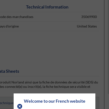
Technical Information
ode des marchandises
35069900
ays d'origine
United States
ata Sheets
produit Norland ainsi que la fiche de données de sécurité (SDS) du
s connecté(e) ou inscrit(e), la fiche technique sera visible et
Welcome to our French website
techniques