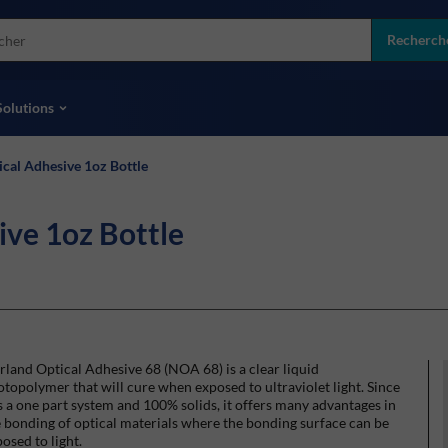
more
ol
Recherch
toutes les marques
Solutions
cal Adhesive 1oz Bottle
ive 1oz Bottle
land Optical Adhesive 68 (NOA 68) is a clear liquid
topolymer that will cure when exposed to ultraviolet light. Since
is a one part system and 100% solids, it offers many advantages in
 bonding of optical materials where the bonding surface can be
osed to light.