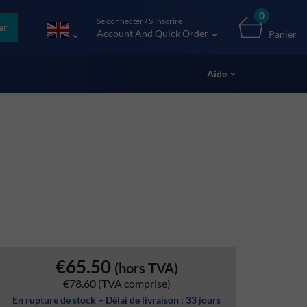
0
Se connecter / S’inscrire
er
Account And Quick Order
Panier
Aide
€65.50
(hors TVA)
€78.60
(TVA comprise)
En rupture de stock – Délai de livraison : 33 jours